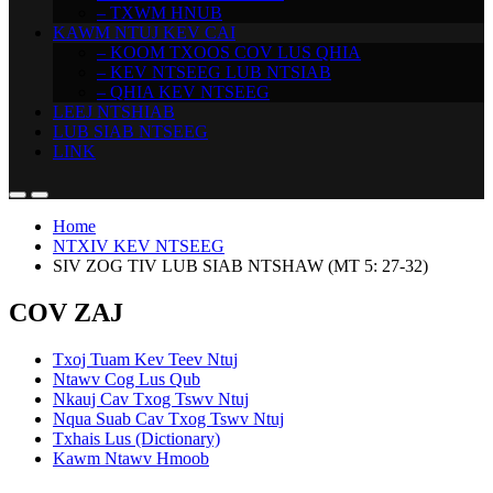
– TXWM HNUB
KAWM NTUJ KEV CAI
– KOOM TXOOS COV LUS QHIA
– KEV NTSEEG LUB NTSIAB
– QHIA KEV NTSEEG
LEEJ NTSHIAB
LUB SIAB NTSEEG
LINK
Home
NTXIV KEV NTSEEG
SIV ZOG TIV LUB SIAB NTSHAW (MT 5: 27-32)
COV ZAJ
Txoj Tuam Kev Teev Ntuj
Ntawv Cog Lus Qub
Nkauj Cav Txog Tswv Ntuj
Nqua Suab Cav Txog Tswv Ntuj
Txhais Lus (Dictionary)
Kawm Ntawv Hmoob