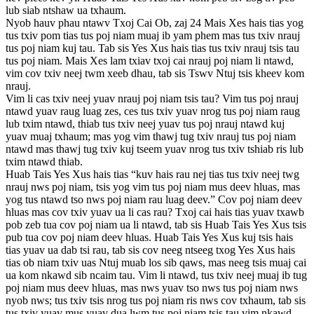
lub siab ntshaw ua txhaum.
Nyob hauv phau ntawv Txoj Cai Ob, zaj 24 Mais Xes hais tias yog
tus txiv pom tias tus poj niam muaj ib yam phem mas tus txiv nrauj
tus poj niam kuj tau. Tab sis Yes Xus hais tias tus txiv nrauj tsis tau
tus poj niam. Mais Xes lam txiav txoj cai nrauj poj niam li ntawd,
vim cov txiv neej twm xeeb dhau, tab sis Tswv Ntuj tsis kheev kom
nrauj.
Vim li cas txiv neej yuav nrauj poj niam tsis tau? Vim tus poj nrauj
ntawd yuav raug luag zes, ces tus txiv yuav nrog tus poj niam raug
lub txim ntawd, thiab tus txiv neej yuav tus poj nrauj ntawd kuj
yuav muaj txhaum; mas yog vim thawj tug txiv nrauj tus poj niam
ntawd mas thawj tug txiv kuj tseem yuav nrog tus txiv tshiab ris lub
txim ntawd thiab.
Huab Tais Yes Xus hais tias “kuv hais rau nej tias tus txiv neej twg
nrauj nws poj niam, tsis yog vim tus poj niam mus deev hluas, mas
yog tus ntawd tso nws poj niam rau luag deev.” Cov poj niam deev
hluas mas cov txiv yuav ua li cas rau? Txoj cai hais tias yuav txawb
pob zeb tua cov poj niam ua li ntawd, tab sis Huab Tais Yes Xus tsis
pub tua cov poj niam deev hluas. Huab Tais Yes Xus kuj tsis hais
tias yuav ua dab tsi rau, tab sis cov neeg ntseeg txog Yes Xus hais
tias ob niam txiv uas Ntuj muab los sib qaws, mas neeg tsis muaj cai
ua kom nkawd sib ncaim tau. Vim li ntawd, tus txiv neej muaj ib tug
poj niam mus deev hluas, mas nws yuav tso nws tus poj niam nws
nyob nws; tus txiv tsis nrog tus poj niam ris nws cov txhaum, tab sis
tus txiv yuav mus yuav dua lwm tus poj niam tsis tau vim nkawd