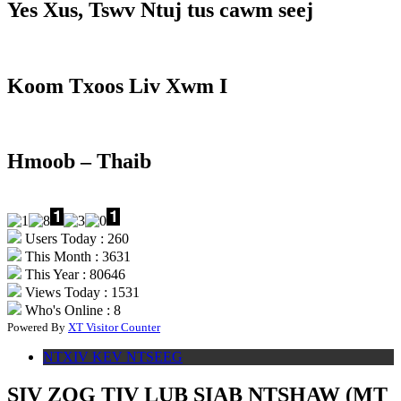
Yes Xus, Tswv Ntuj tus cawm seej
Koom Txoos Liv Xwm I
Hmoob – Thaib
Users Today : 260
This Month : 3631
This Year : 80646
Views Today : 1531
Who's Online : 8
Powered By
XT Visitor Counter
NTXIV KEV NTSEEG
SIV ZOG TIV LUB SIAB NTSHAW (MT