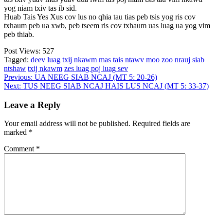
yog niam txiv tas ib sid.
Huab Tais Yes Xus cov lus no qhia tau tias peb tsis yog ris cov
txhaum peb ua xwb, peb tseem ris cov txhaum uas luag ua yog vim
peb thiab.
Post Views:
527
Tagged:
deev luag txij nkawm
mas tais ntawv moo zoo
nrauj
siab
ntshaw
txij nkawm
zes luag poj luag sev
Post
Previous:
UA NEEG SIAB NCAJ (MT 5: 20-26)
Next:
TUS NEEG SIAB NCAJ HAIS LUS NCAJ (MT 5: 33-37)
navigation
Leave a Reply
Your email address will not be published.
Required fields are
marked
*
Comment
*