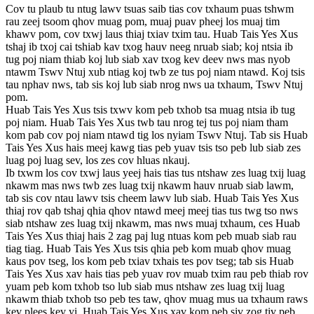
Cov tu plaub tu ntug lawv tsuas saib tias cov txhaum puas tshwm
rau zeej tsoom qhov muag pom, muaj puav pheej los muaj tim
khawv pom, cov txwj laus thiaj txiav txim tau. Huab Tais Yes Xus
tshaj ib txoj cai tshiab kav txog hauv neeg nruab siab; koj ntsia ib
tug poj niam thiab koj lub siab xav txog kev deev nws mas nyob
ntawm Tswv Ntuj xub ntiag koj twb ze tus poj niam ntawd. Koj tsis
tau nphav nws, tab sis koj lub siab nrog nws ua txhaum, Tswv Ntuj
pom.
Huab Tais Yes Xus tsis txwv kom peb txhob tsa muag ntsia ib tug
poj niam. Huab Tais Yes Xus twb tau nrog tej tus poj niam tham
kom pab cov poj niam ntawd tig los nyiam Tswv Ntuj. Tab sis Huab
Tais Yes Xus hais meej kawg tias peb yuav tsis tso peb lub siab zes
luag poj luag sev, los zes cov hluas nkauj.
Ib txwm los cov txwj laus yeej hais tias tus ntshaw zes luag txij luag
nkawm mas nws twb zes luag txij nkawm hauv nruab siab lawm,
tab sis cov ntau lawv tsis cheem lawv lub siab. Huab Tais Yes Xus
thiaj rov qab tshaj qhia qhov ntawd meej meej tias tus twg tso nws
siab ntshaw zes luag txij nkawm, mas nws muaj txhaum, ces Huab
Tais Yes Xus thiaj hais 2 zag paj lug ntuas kom peb muab siab rau
tiag tiag. Huab Tais Yes Xus tsis qhia peb kom muab qhov muag
kaus pov tseg, los kom peb txiav txhais tes pov tseg; tab sis Huab
Tais Yes Xus xav hais tias peb yuav rov muab txim rau peb thiab rov
yuam peb kom txhob tso lub siab mus ntshaw zes luag txij luag
nkawm thiab txhob tso peb tes taw, qhov muag mus ua txhaum raws
kev plees kev yi. Huab Tais Yes Xus xav kom peb siv zog tiv peb