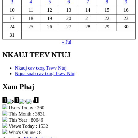
3
4
5
6
7
8
9
10
11
12
13
14
15
16
17
18
19
20
21
22
23
24
25
26
27
28
29
30
31
« Jul
NKAUJ TEEV NTUJ
Nkauj cav txog Tswv Ntuj
Nqua suab cav txog Tswv Ntuj
Xam Phaj
Users Today : 260
This Month : 3631
This Year : 80646
Views Today : 1532
Who's Online : 8