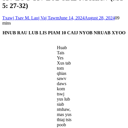
5: 27-32)
Txawj Tsav M. Lauj Vaj Tawm
June 14, 2024
August 28, 2024
0
9
mins
HNUB RAU LUB LIS PIAM 10 CAIJ NYOB NRUAB XYOO
Huab
Tais
Yes
Xus tab
tom
qhias
sawv
daws
kom
tswj
yus lub
siab
ntshaw,
mas yus
thiaj tsis
poob