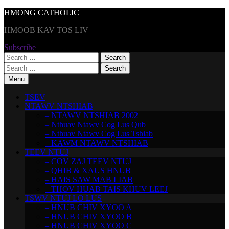
Skip
HMONG CATHOLIC
to
HMOOB KAV TOS LIV
content
Subscribe
Search
for:
Search
for:
Menu
TSEV
NTAWV NTSHIAB
– NTAWV NTSHIAB 2002
– Nthuav Ntawv Cog Lus Qub
– Nthuav Ntawv Cog Lus Tshiab
– KAWM NTAWV NTSHIAB
TEEV NTUJ
– COV ZAJ TEEV NTUJ
– QHIB & XAUS HNUB
– HAIS SAW MAB LIAB
– THOV HUAB TAIS KHUV LEEJ
TSWV NTUJ LO LUS
– HNUB CHIV XYOO A
– HNUB CHIV XYOO B
– HNUB CHIV XYOO C