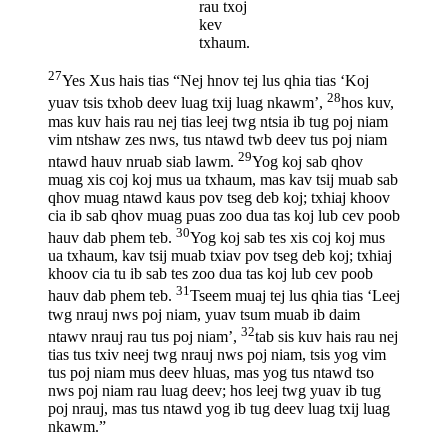
rau txoj
kev
txhaum.
27
Yes Xus hais tias “Nej hnov tej lus qhia tias ‘Koj
28
yuav tsis txhob deev luag txij luag nkawm’,
hos kuv,
mas kuv hais rau nej tias leej twg ntsia ib tug poj niam
vim ntshaw zes nws, tus ntawd twb deev tus poj niam
29
ntawd hauv nruab siab lawm.
Yog koj sab qhov
muag xis coj koj mus ua txhaum, mas kav tsij muab sab
qhov muag ntawd kaus pov tseg deb koj; txhiaj khoov
cia ib sab qhov muag puas zoo dua tas koj lub cev poob
30
hauv dab phem teb.
Yog koj sab tes xis coj koj mus
ua txhaum, kav tsij muab txiav pov tseg deb koj; txhiaj
khoov cia tu ib sab tes zoo dua tas koj lub cev poob
31
hauv dab phem teb.
Tseem muaj tej lus qhia tias ‘Leej
twg nrauj nws poj niam, yuav tsum muab ib daim
32
ntawv nrauj rau tus poj niam’,
tab sis kuv hais rau nej
tias tus txiv neej twg nrauj nws poj niam, tsis yog vim
tus poj niam mus deev hluas, mas yog tus ntawd tso
nws poj niam rau luag deev; hos leej twg yuav ib tug
poj nrauj, mas tus ntawd yog ib tug deev luag txij luag
nkawm.”