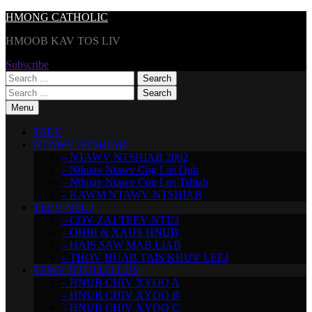
Skip
HMONG CATHOLIC
to
HMOOB KAV TOS LIV
content
Subscribe
Search
for:
Search
for:
Menu
TSEV
NTAWV NTSHIAB
– NTAWV NTSHIAB 2002
– Nthuav Ntawv Cog Lus Qub
– Nthuav Ntawv Cog Lus Tshiab
– KAWM NTAWV NTSHIAB
TEEV NTUJ
– COV ZAJ TEEV NTUJ
– QHIB & XAUS HNUB
– HAIS SAW MAB LIAB
– THOV HUAB TAIS KHUV LEEJ
TSWV NTUJ LO LUS
– HNUB CHIV XYOO A
– HNUB CHIV XYOO B
– HNUB CHIV XYOO C