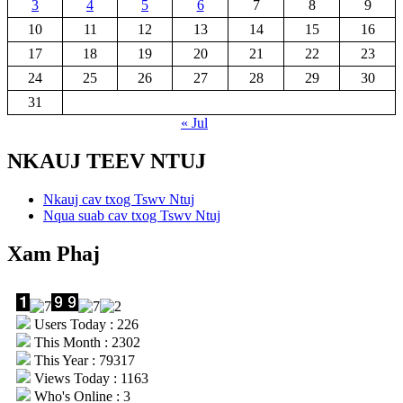
3
4
5
6
7
8
9
10
11
12
13
14
15
16
17
18
19
20
21
22
23
24
25
26
27
28
29
30
31
« Jul
NKAUJ TEEV NTUJ
Nkauj cav txog Tswv Ntuj
Nqua suab cav txog Tswv Ntuj
Xam Phaj
Users Today : 226
This Month : 2302
This Year : 79317
Views Today : 1163
Who's Online : 3