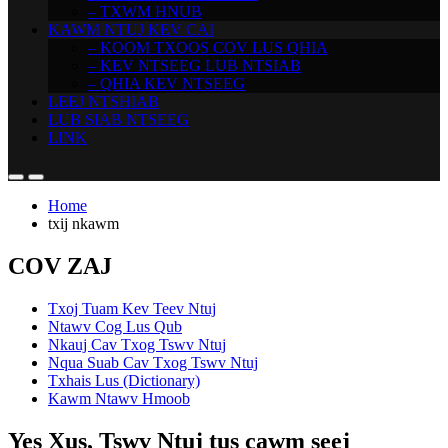
– TXWM HNUB
KAWM NTUJ KEV CAI
– KOOM TXOOS COV LUS QHIA
– KEV NTSEEG LUB NTSIAB
– QHIA KEV NTSEEG
LEEJ NTSHIAB
LUB SIAB NTSEEG
LINK
Home
txij nkawm
COV ZAJ
Txoj Tuam Kev Teev Ntuj
Ntawv Cog Lus Qub
Nkauj Cav Txog Tswv Ntuj
Nqua Suab Cav Txog Tswv Ntuj
Txhais Lus (Dictionary)
Kawm Ntawv Hmoob
Yes Xus, Tswv Ntuj tus cawm seej