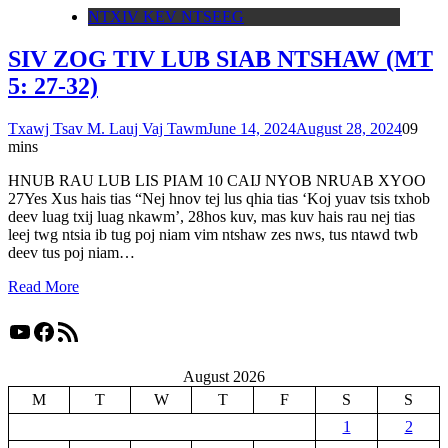
NTXIV KEV NTSEEG
SIV ZOG TIV LUB SIAB NTSHAW (MT
5: 27-32)
Txawj Tsav M. Lauj Vaj Tawm
June 14, 2024
August 28, 2024
0
9
mins
HNUB RAU LUB LIS PIAM 10 CAIJ NYOB NRUAB XYOO
27Yes Xus hais tias “Nej hnov tej lus qhia tias ‘Koj yuav tsis txhob
deev luag txij luag nkawm’, 28hos kuv, mas kuv hais rau nej tias
leej twg ntsia ib tug poj niam vim ntshaw zes nws, tus ntawd twb
deev tus poj niam…
Read More
YouTube
Facebook
RSS Feed
August 2026
M
T
W
T
F
S
S
1
2