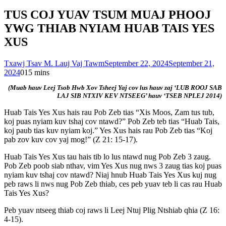
TUS COJ YUAV TSUM MUAJ PHOOJ
YWG THIAB NYIAM HUAB TAIS YES
XUS
Txawj Tsav M. Lauj Vaj Tawm
September 22, 2024
September 21,
2024
0
15 mins
(Muab hauv Leej Tsob Hwb Xov Tsheej Yaj cov lus hauv zaj ‘LUB ROOJ SAB
LAJ SIB NTXIV KEV NTSEEG’ hauv ‘TSEB NPLEJ 2014)
Huab Tais Yes Xus hais rau Pob Zeb tias “Xis Moos, Zam tus tub,
koj puas nyiam kuv tshaj cov ntawd?” Pob Zeb teb tias “Huab Tais,
koj paub tias kuv nyiam koj.” Yes Xus hais rau Pob Zeb tias “Koj
pab zov kuv cov yaj mog!” (Z 21: 15-17).
Huab Tais Yes Xus tau hais tib lo lus ntawd nug Pob Zeb 3 zaug.
Pob Zeb poob siab nthav, vim Yes Xus nug nws 3 zaug tias koj puas
nyiam kuv tshaj cov ntawd? Niaj hnub Huab Tais Yes Xus kuj nug
peb raws li nws nug Pob Zeb thiab, ces peb yuav teb li cas rau Huab
Tais Yes Xus?
Peb yuav ntseeg thiab coj raws li Leej Ntuj Plig Ntshiab qhia (Z 16:
4-15).