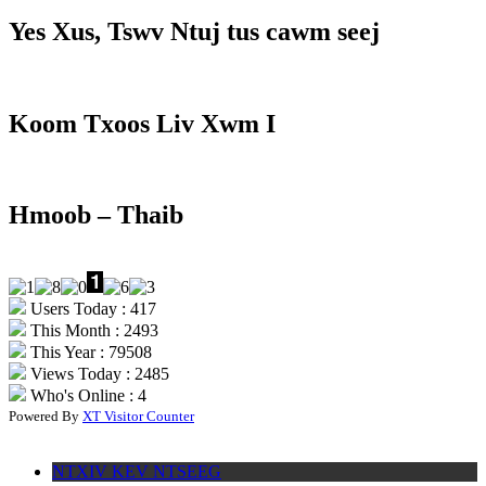
Yes Xus, Tswv Ntuj tus cawm seej
Koom Txoos Liv Xwm I
Hmoob – Thaib
Users Today : 417
This Month : 2493
This Year : 79508
Views Today : 2485
Who's Online : 4
Powered By
XT Visitor Counter
NTXIV KEV NTSEEG