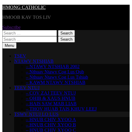
Skip
HMONG CATHOLIC
to
HMOOB KAV TOS LIV
content
Subscribe
Search
for:
Search
for:
Menu
TSEV
NTAWV NTSHIAB
– NTAWV NTSHIAB 2002
– Nthuav Ntawv Cog Lus Qub
– Nthuav Ntawv Cog Lus Tshiab
– KAWM NTAWV NTSHIAB
TEEV NTUJ
– COV ZAJ TEEV NTUJ
– QHIB & XAUS HNUB
– HAIS SAW MAB LIAB
– THOV HUAB TAIS KHUV LEEJ
TSWV NTUJ LO LUS
– HNUB CHIV XYOO A
– HNUB CHIV XYOO B
– HNUB CHIV XYOO C