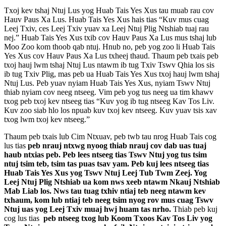
Txoj kev tshaj Ntuj Lus yog Huab Tais Yes Xus tau muab rau cov
Hauv Paus Xa Lus. Huab Tais Yes Xus hais tias “Kuv mus cuag
Leej Txiv, ces Leej Txiv yuav xa Leej Ntuj Plig Ntshiab tuaj rau
nej.” Huab Tais Yes Xus txib cov Hauv Paus Xa Lus mus tshaj lub
Moo Zoo kom thoob qab ntuj. Hnub no, peb yog zoo li Huab Tais
Yes Xus cov Hauv Paus Xa Lus txheej thaud. Thaum peb txais peb
txoj hauj lwm tshaj Ntuj Lus ntawm ib tug Txiv Tswv Qhia los sis
ib tug Txiv Plig, mas peb ua Huab Tais Yes Xus txoj hauj lwm tshaj
Ntuj Lus. Peb yuav nyiam Huab Tais Yes Xus, nyiam Tswv Ntuj
thiab nyiam cov neeg ntseeg. Vim peb yog tus neeg ua tim khawv
txog peb txoj kev ntseeg tias “Kuv yog ib tug ntseeg Kav Tos Liv.
Kuv zoo siab hlo los npuab kuv txoj kev ntseeg. Kuv yuav tsis xav
txog lwm txoj kev ntseeg.”
Thaum peb txais lub Cim Ntxuav, peb twb tau nrog Huab Tais cog
lus tias
peb nrauj ntxwg nyoog thiab nrauj cov dab uas tuaj
haub ntxias peb. Peb lees ntseeg tias Tswv Ntuj yog tus tsim
ntuj tsim teb, tsim tas puas tsav yam. Peb kuj lees ntseeg tias
Huab Tais Yes Xus yog Tswv Ntuj Leej Tub Twm Zeej. Yog
Leej Ntuj Plig Ntshiab ua kom nws xeeb ntawm Nkauj Ntshiab
Mab Liab los. Nws tau tuag txhiv ntiaj teb neeg ntawm kev
txhaum, kom lub ntiaj teb neeg tsim nyog rov mus cuag Tswv
Ntuj uas yog Leej Txiv muaj hwj huam tas nrho.
Thiab peb kuj
cog lus tias
peb ntseeg txog lub Koom Txoos Kav Tos Liv yog