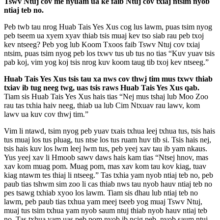
Tswv Ntuj cov me nyuam ua ke faib Ntuj cov txiaj ntsim nyob
ntiaj teb no.
Peb twb tau nrog Huab Tais Yes Xus cog lus lawm, puas tsim nyog
peb tseem ua xyem xyav thiab tsis muaj kev tso siab rau peb txoj
kev ntseeg? Peb yog lub Koom Txoos faib Tswv Ntuj cov txiaj
ntsim, puas tsim nyog peb los txwv tus ub tus no tias “Kuv yuav tsis
pab koj, vim yog koj tsis nrog kuv koom taug tib txoj kev ntseeg.”
Huab Tais Yes Xus tsis tau xa nws cov thwj tim mus txwv thiab
txiav ib tug neeg twg, uas tsis raws Huab Tais Yes Xus qab.
Tiam sis Huab Tais Yes Xus hais tias “Nej mus tshaj lub Moo Zoo
rau tas txhia haiv neeg, thiab ua lub Cim Ntxuav rau lawv, kom
lawv ua kuv cov thwj tim.”
Vim li ntawd, tsim nyog peb yuav txais txhua leej txhua tus, tsis hais
tus muaj los tus pluag, tus ntse los tus ruam huv tib si. Tsis hais nej,
tsis hais kuv los lwm leej lwm tus, peb yeej xav tau ib yam nkaus.
Yus yeej xav li Hmoob sawv daws hais kam tias “Ntsej hnov, mas
xav kom muag pom. Muag pom, mas xav kom tau kov kiag, tuav
kiag ntawm tes thiaj li ntseeg.” Tas txhia yam nyob ntiaj teb no, peb
paub tias tshwm sim zoo li cas thiab nws tau nyob hauv ntiaj teb no
pes tsawg txhiab xyoo los lawm. Tiam sis dhau lub ntiaj teb no
lawm, peb paub tias txhua yam meej tseeb yog muaj Tswv Ntuj,
muaj tus tsim txhua yam nyob saum ntuj thiab nyob hauv ntiaj teb
no. Tas txhua yam uas peb pom nyob ib ncig peb, nyob saum ntuj