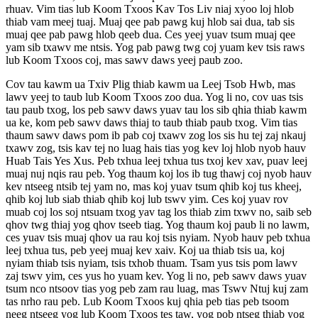
rhuav. Vim tias lub Koom Txoos Kav Tos Liv niaj xyoo loj hlob
thiab vam meej tuaj. Muaj qee pab pawg kuj hlob sai dua, tab sis
muaj qee pab pawg hlob qeeb dua. Ces yeej yuav tsum muaj qee
yam sib txawv me ntsis. Yog pab pawg twg coj yuam kev tsis raws
lub Koom Txoos coj, mas sawv daws yeej paub zoo.
Cov tau kawm ua Txiv Plig thiab kawm ua Leej Tsob Hwb, mas
lawv yeej to taub lub Koom Txoos zoo dua. Yog li no, cov uas tsis
tau paub txog, los peb sawv daws yuav tau los sib qhia thiab kawm
ua ke, kom peb sawv daws thiaj to taub thiab paub txog. Vim tias
thaum sawv daws pom ib pab coj txawv zog los sis hu tej zaj nkauj
txawv zog, tsis kav tej no luag hais tias yog kev loj hlob nyob hauv
Huab Tais Yes Xus. Peb txhua leej txhua tus txoj kev xav, puav leej
muaj nuj nqis rau peb. Yog thaum koj los ib tug thawj coj nyob hauv
kev ntseeg ntsib tej yam no, mas koj yuav tsum qhib koj tus kheej,
qhib koj lub siab thiab qhib koj lub tswv yim. Ces koj yuav rov
muab coj los soj ntsuam txog yav tag los thiab zim txwv no, saib seb
qhov twg thiaj yog qhov tseeb tiag. Yog thaum koj paub li no lawm,
ces yuav tsis muaj qhov ua rau koj tsis nyiam. Nyob hauv peb txhua
leej txhua tus, peb yeej muaj kev xaiv. Koj ua thiab tsis ua, koj
nyiam thiab tsis nyiam, tsis txhob thuam. Tsam yus tsis pom lawv
zaj tswv yim, ces yus ho yuam kev. Yog li no, peb sawv daws yuav
tsum nco ntsoov tias yog peb zam rau luag, mas Tswv Ntuj kuj zam
tas nrho rau peb. Lub Koom Txoos kuj qhia peb tias peb tsoom
neeg ntseeg yog lub Koom Txoos tes taw, yog pob ntseg thiab yog