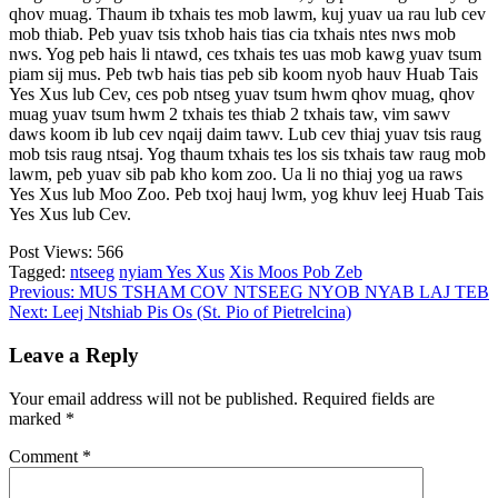
qhov muag. Thaum ib txhais tes mob lawm, kuj yuav ua rau lub cev
mob thiab. Peb yuav tsis txhob hais tias cia txhais ntes nws mob
nws. Yog peb hais li ntawd, ces txhais tes uas mob kawg yuav tsum
piam sij mus. Peb twb hais tias peb sib koom nyob hauv Huab Tais
Yes Xus lub Cev, ces pob ntseg yuav tsum hwm qhov muag, qhov
muag yuav tsum hwm 2 txhais tes thiab 2 txhais taw, vim sawv
daws koom ib lub cev nqaij daim tawv. Lub cev thiaj yuav tsis raug
mob tsis raug ntsaj. Yog thaum txhais tes los sis txhais taw raug mob
lawm, peb yuav sib pab kho kom zoo. Ua li no thiaj yog ua raws
Yes Xus lub Moo Zoo. Peb txoj hauj lwm, yog khuv leej Huab Tais
Yes Xus lub Cev.
Post Views:
566
Tagged:
ntseeg
nyiam Yes Xus
Xis Moos Pob Zeb
Post
Previous:
MUS TSHAM COV NTSEEG NYOB NYAB LAJ TEB
Next:
Leej Ntshiab Pis Os (St. Pio of Pietrelcina)
navigation
Leave a Reply
Your email address will not be published.
Required fields are
marked
*
Comment
*