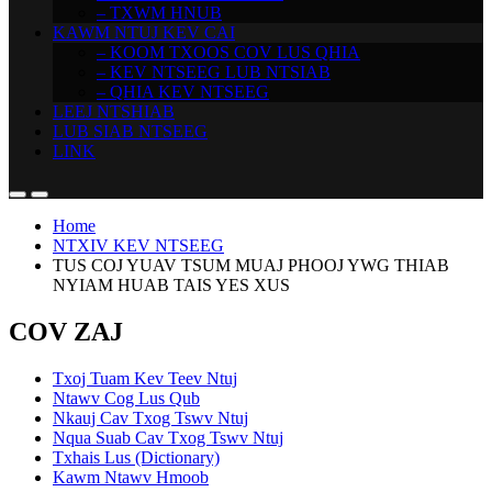
– TXWM HNUB
KAWM NTUJ KEV CAI
– KOOM TXOOS COV LUS QHIA
– KEV NTSEEG LUB NTSIAB
– QHIA KEV NTSEEG
LEEJ NTSHIAB
LUB SIAB NTSEEG
LINK
Home
NTXIV KEV NTSEEG
TUS COJ YUAV TSUM MUAJ PHOOJ YWG THIAB
NYIAM HUAB TAIS YES XUS
COV ZAJ
Txoj Tuam Kev Teev Ntuj
Ntawv Cog Lus Qub
Nkauj Cav Txog Tswv Ntuj
Nqua Suab Cav Txog Tswv Ntuj
Txhais Lus (Dictionary)
Kawm Ntawv Hmoob