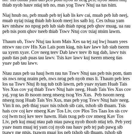
thiab nyob hauv ntiaj teb no, mas yog Tswv Ntuj ua tus tsim.
Niaj hnub no, peb muab peb tej kab lis kev cai, muab peb lub neej,
muab nyiaj txiag thiab lub koob meej los saib loj. Ces txhua yam
kev ntshaw no npog peb lub siab thiab npog peb qhov muag, ua rau
peb tsis pom qhov tseeb thiab Tswv Ntuj cov txiaj ntsim lawm.
Thaum ub, Tswv Ntuj tau kom Mais Xes ua tej zaj hwj huam yees
ntxwv rau cov His Xas Lais pom kiag, tsis kav lawv lub siab tseem
ua xyem xyav. Cov neeg teev Dab lawv teev ib tug dab, lawv tsis
paub tias pab puas tau lawv. Tsis kav lawv kuj tseem ntseeg tias
yuav pab tau lawv.
Ntau zaus peb ua hauj lwm rau tus Tswv Ntuj uas peb tsis pom, tiam
sis nws nrog nraim peb, nws nrog peb nyob mus li. Thaum peb lees
los ua Tswv Ntuj ib tug tub txib lawm, peb yuav nyiam Huab Tais
Yes Xus cov yaj thiab Tswv Ntuj haiv neeg. Huab Tais Yes Xus cov
yaj, yog tas ib tsoom neeg ntseeg txog Yes Xus. Peb tsoom neeg
ntseeg txog Huab Tais Yes Xus, mas peb yog Tswv Ntuj haiv neeg.
Vim li no, peb thiaj yuav tsis txhob sib cais, txhob sib thuam. Tsis
hais cov coj kev ntseeg Kav Tos Liv, cov Plos Tes Taas los sis cov
coj lwm txoj kev teev hawm. Hais txog peb cov ntseeg Kav Tos
Liv, peb kuj muaj ntau pab ntau pawg nyob thoob ntiaj teb. Peb yeej
yuav tsum muaj tej yam coj nyob rau hauv peb tej pab pawg sib
txawv me ntsis, txawm muaj los peb txhob sib thuam, txhob sib