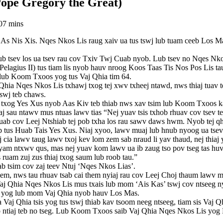
Pope Gregory the Great)
0
7 mins
Nis Xis. Nqes Nkos Lis raug xaiv ua tus tswj lub tuam ceeb Los Mas, 
ub tsev los ua tsev rau cov Txiv Twj Cuab nyob. Lub tsev no Nqes Nko
elagius II) tus tiam lis nyob hauv nroog Koos Taas Tis Nos Pos Lis t
 lub Koom Txoos yog tus Vaj Qhia tim 64.
a Nqes Nkos Lis txhawj txog tej xwv txheej ntawd, nws thiaj tuav tes
swj teb chaws.
txog Yes Xus nyob Aas Kiv teb thiab nws xav tsim lub Koom Txoos kav 
iaj sau ntawv mus ntuas lawv tias “Nej yuav tsis txhob rhuav cov tsev
uav muab cov Leej Ntshiab tej pob txha los rau sawv daws hwm. Nyob te
us Huab Tais Yes Xus. Niaj xyoo, lawv muaj lub hnub nyoog ua tsev np
 cia lawv taug lawv txoj kev lom zem sab nraud li yav thaud, nej thi
yam ntxwv qus, mas nej yuav kom lawv ua ib zaug tso pov tseg tas huv t
ruam zuj zus thiaj txog saum lub roob tau.”
ab tsim cov zaj teev Ntuj ‘Nqes Nkos Lias’.
em, nws tau rhuav tsab cai them nyiaj rau cov Leej Choj thaum lawv m
Qhia Nqes Nkos Lis mus txais lub mom ‘Ais Kas’ tswj cov ntseeg nyo
wb yog lub mom Vaj Qhia nyob hauv Los Mas.
 Vaj Qhia tsis yog tus tswj thiab kav tsoom neeg ntseeg, tiam sis Vaj 
so ntiaj teb no tseg. Lub Koom Txoos saib Vaj Qhia Nqes Nkos Lis yo