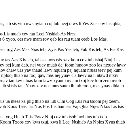
tab sis vim nws nyiam coj lub neej raws li Yes Xus cov lus qhia,
s Lis muab cev rau Leej Ntshiab As Nres.
au 6 xyoo, ces nws mam rov qab los rau tuam ceeb Los Mas.
 nrog Zes Mas Nias teb, Xyis Pas Yas teb, Fab Kis teb, As Fis Kas
tas Aas Kiv teb, tab sis nws tsis xav kom cov tub tshaj Ntuj Lus
 teev pej kum dab, nej yuav muab dej foom hmoov zoo los ntxuav lawv
j qhov chaw uas yav thaud lawv nquam paj nquam nruas teev pej kum
looj thiab ua rooj qav, mas nej yuav cia lawv ua li ntawd ntxiv
aj yuav tau kev ntuas kom lawv xyaum nyiam txoj kev lom zem nyob
ib si tsis tau. Yuav xav nce mus saum ib lub roob, mas yuav dhia ib
us ua ntees xa plig thiab ua lub Cim Cog Lus rau tsoom pej xeem.
b Koos Taas Tis Nos Pos Lis tiam sis Vaj Qhia Nqes Nkos Lis tsis
Qhia yog Huab Tais Tswv Ntuj cov tub tsob hwb tus tub txib.
g Koom Txoos cov kws txuj, xws li Leej Ntshiab As Nplos Xyus thiab