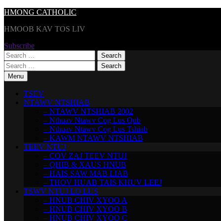
Skip
HMONG CATHOLIC
to
HMOOB KAV TOS LIV
content
Subscribe
Search
for:
Search
for:
Menu
TSEV
NTAWV NTSHIAB
– NTAWV NTSHIAB 2002
– Nthuav Ntawv Cog Lus Qub
– Nthuav Ntawv Cog Lus Tshiab
– KAWM NTAWV NTSHIAB
TEEV NTUJ
– COV ZAJ TEEV NTUJ
– QHIB & XAUS HNUB
– HAIS SAW MAB LIAB
– THOV HUAB TAIS KHUV LEEJ
TSWV NTUJ LO LUS
– HNUB CHIV XYOO A
– HNUB CHIV XYOO B
– HNUB CHIV XYOO C