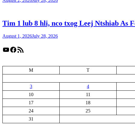
August 2, 2026
July 28, 2026
Tim 1 lub 8 hli, nco txog Leej Ntshiab As 
August 1, 2026
July 28, 2026
YouTube
Facebook
RSS Feed
M
T
3
4
10
11
17
18
24
25
31