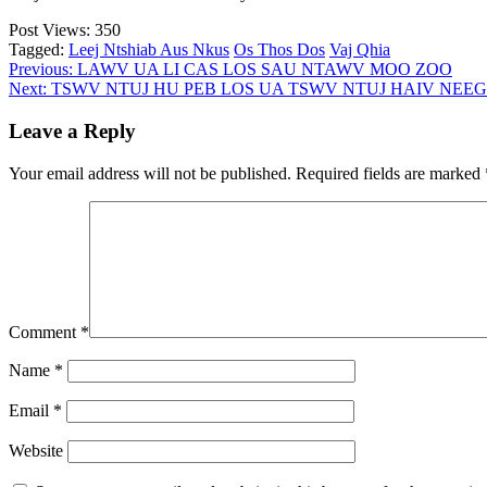
Post Views:
350
Tagged:
Leej Ntshiab Aus Nkus
Os Thos Dos
Vaj Qhia
Post
Previous:
LAWV UA LI CAS LOS SAU NTAWV MOO ZOO
Next:
TSWV NTUJ HU PEB LOS UA TSWV NTUJ HAIV NEEG
navigation
Leave a Reply
Your email address will not be published.
Required fields are marked
Comment
*
Name
*
Email
*
Website