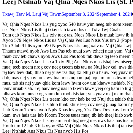
Leej Ntshiab Vaj Qhia Nqes Nkos Lis (St. 
Txawj Tsav M. Lauj Vaj Tawm
September 3, 2024
September 4, 2024
Vaj Qhia Nqes Nkos Lis yug xyoo 540 hauv yim neeg tub nom xeem As 
ces Nqes Nkos Lis thiaj txiav siab tawm los ua Txiv Twj Cuab.
Tom qab Nqes Nkos Lis txiv tuag tas, Nqes Nkos Lis muab lawv ib l
Xyoo 579 Nqes Nkos Lis ua Vaj Qhia Pes Las Ntsis Yus tim 2 (Pope P
Tim 3 lub 9 hlis xyoo 590 Nqes Nkos Lis raug xaiv ua Vaj Qhia tswj
Thaum ntawd nyob Aws Los Pas teb muaj xwv txheej ntau yam, Vaj Qhi
thiab cov teb chaws nyob Aws Los Pas toob fab daws tej teeb meem t
Vaj Qhia Nqes Nkos Lis xa Txiv Plig Aus Nkus mus tshaj kev ntseeg 
muaj teeb meem nrog cov neeg tseem tsis tau ua Ntuj kev cai, nws th
tej tsev teev dab, thiab nej yuav tsa thaj txi Ntuj rau hauv. Nej y
dab, mas nej yuav hu lawv tuaj mus nquam paj nquam nruas hwm peb t
mus, tab sis nej yuav qhia kom lawv hwm cov tim khawv ntshiab. Nej
hauv nruab siab. Tej haiv neeg uas ib txwm lawv yeej coj kam ib tug 
plhaws kom mus txog saum lub roob tsis tau; yus yuav maj mam rhais 
Vaj Qhia Nqes Nkos Lis tseem kho cov kab ke txi Ntuj dua tshiab thi
Vaj Qhia Nqes Nkos Lis hlub thiab khuv leej cov neeg pluag txom ny
Lub Koom Txoos nyob Npis Xaas los yog ‘Os Thos Dos’ xav kom Vaj 
kam, nws hais tias lub Koom Txoos tsuas muaj tib lub theej kiab x
Vaj Qhia Nqes Nkos Lis nyiam ua ib tug neeg me, nws hais tias tus ua
Hnub tim 12 lub 3 hlis xyoo 604 Vaj Qhia Nqes Nkos Lis thiaj tau t
Leej Ntshiab Aus Nkus Tis Nus nyob His Pos.