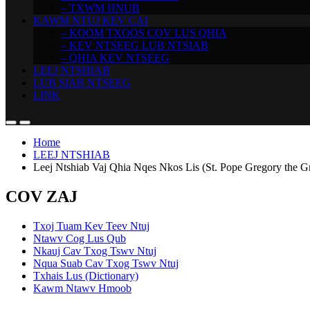
– TXWM HNUB
KAWM NTUJ KEV CAI
– KOOM TXOOS COV LUS QHIA
– KEV NTSEEG LUB NTSIAB
– QHIA KEV NTSEEG
LEEJ NTSHIAB
LUB SIAB NTSEEG
LINK
Home
LEEJ NTSHIAB
Leej Ntshiab Vaj Qhia Nqes Nkos Lis (St. Pope Gregory the Gr
COV ZAJ
Txoj Tuam Kev Teev Ntuj
Ntawv Cog Lus Qub
Nkauj Cav Txog Tswv Ntuj
Nqua Suab Cav Txog Tswv Ntuj
Txhais Lus (Dictionary)
Kawm Ntawv Hmoob