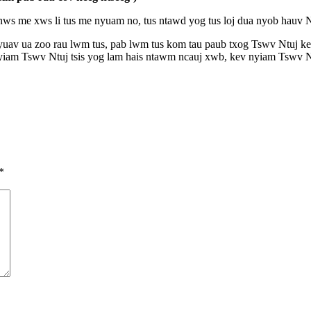
nws me xws li tus me nyuam no, tus ntawd yog tus loj dua nyob hauv N
v ua zoo rau lwm tus, pab lwm tus kom tau paub txog Tswv Ntuj kev
 nyiam Tswv Ntuj tsis yog lam hais ntawm ncauj xwb, kev nyiam Tswv 
*