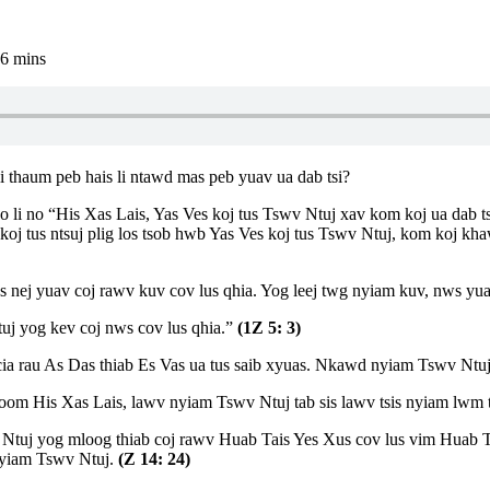
6 mins
 thaum peb hais li ntawd mas peb yuav ua dab tsi?
 li no “His Xas Lais, Yas Ves koj tus Tswv Ntuj xav kom koj ua dab 
oj tus ntsuj plig los tsob hwb Yas Ves koj tus Tswv Ntuj, kom koj khaw
 nej yuav coj rawv kuv cov lus qhia. Yog leej twg nyiam kuv, nws yua
j yog kev coj nws cov lus qhia.”
(1Z 5: 3)
cia rau As Das thiab Es Vas ua tus saib xyuas. Nkawd nyiam Tswv Ntuj
oom His Xas Lais, lawv nyiam Tswv Ntuj tab sis lawv tsis nyiam lwm 
wv Ntuj yog mloog thiab coj rawv Huab Tais Yes Xus cov lus vim Huab
 nyiam Tswv Ntuj.
(Z 14: 24)