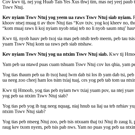
Cov kwv tij, nej yog Huab Tais Yes Xus thwj tim, mas nej yeej paub
Tswv Ntuj.
Kev nyiam Tswv Ntuj yog yeem ua raws Tswv Ntuj siab nyiam.
P
khoov ntsej muag ti av thov Ntuj tias “Kuv txiv, yog koj kheev no, t
“kom muaj raws li koj nyiam nyob ntiaj teb no li nyob saum ntuj’ ha
Kwv tij, nyob hauv peb txoj sia mas peb ntsib teeb meem, peb tau tsi
yuam Tswv Ntuj kom ua raws peb siab ntshaw.
Kev nyiam Tswv Ntuj yog ua ntxim Tswv Ntuj siab.
Kwv tij Hmoob
Yam peb ua ntawd puas cuam tshuam Tswv Ntuj cov lus qhia, yam peb
Yog tias thaum peb ua ib txoj hauj lwm dab tsi los ib yam dab tsi, p
ua neeg zoo cheej ham los tsim txiaj tuaj, ces yog peb tab tom ua ntx
Kwv tij Hmoob, yog tias peb nyiam twv txiaj yuam pov, ua ntej yuav 
yog peb ua ntxim Tswv Ntuj siab?
Yog tias peb yog ib tug neeg nquag, niaj hnub ua liaj ua teb nrhiav 
ntxim Tswv Ntuj siab?
Yog tias peb ntseeg Ntuj zoo, peb tsis ntxuam thaj txi Ntuj ib zaug 
raug kev txom nyem, peb tsis pab nws. Yam no puas yog peb ua ntxi