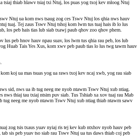
tsiaj thiab hlawv tsiaj txi Ntuj, los puas yog txoj kev mloog Ntuj
 Tswv Ntuj ua kom nws tsaug zog ces Tswv Ntuj los qhia nws hauv
 tuaj. Tej zaus Tswv Ntuj tshoj kom lwm tus tuaj hais ib lo lus
ab, los peb hais tias lub siab txawj paub qhov zoo qhov phem.
cov lus peb hnov hauv npau suav, los lwm tus qhia rau peb, los lub
, yog Huab Tais Yes Xus, kom xwv peb paub tias lo lus twg tawm hauv
.
kom koj ua mas tsuas yog ua raws txoj kev ncaj xwb, yog rau siab
nws sid, nws ua ib tug neeg me nyob ntawm Tswv Ntuj xub ntiag.
nws thiaj tau txiaj ntsim puv siab. Tus Tshiab xa xov tuaj rau Mab
ua ib tug neeg me nyob ntawm Tswv Ntuj xub ntiag thiab ntawm sawv
j zog tsis txaus yuav nyiaj ris tej kev kub ntxhov nyob hauv peb
tab sis peb yuav tso siab rau Tswv Ntuj ua tus daws thiab coj peb