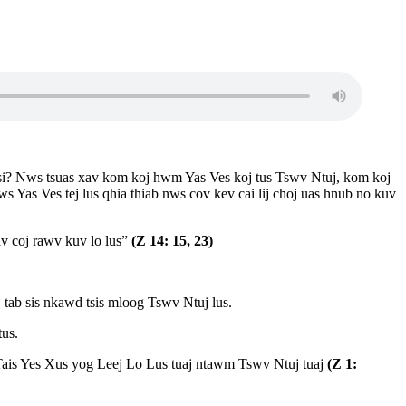
tsi? Nws tsuas xav kom koj hwm Yas Ves koj tus Tswv Ntuj, kom koj
s Yas Ves tej lus qhia thiab nws cov kev cai lij choj uas hnub no kuv
v coj rawv kuv lo lus”
(Z 14: 15, 23)
 tab sis nkawd tsis mloog Tswv Ntuj lus.
tus.
 Tais Yes Xus yog Leej Lo Lus tuaj ntawm Tswv Ntuj tuaj
(Z 1: