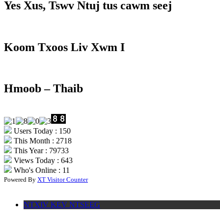
Yes Xus, Tswv Ntuj tus cawm seej
Koom Txoos Liv Xwm I
Hmoob – Thaib
Users Today : 150
This Month : 2718
This Year : 79733
Views Today : 643
Who's Online : 11
Powered By
XT Visitor Counter
NTXIV KEV NTSEEG