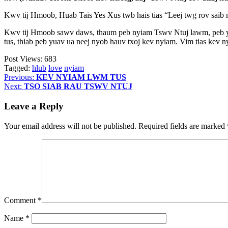
Kwv tij Hmoob, Huab Tais Yes Xus twb hais tias “Leej twg rov saib 
Kwv tij Hmoob sawv daws, thaum peb nyiam Tswv Ntuj lawm, peb yua
tus, thiab peb yuav ua neej nyob hauv txoj kev nyiam. Vim tias kev
Post Views:
683
Tagged:
hlub
love
nyiam
Post
Previous:
KEV NYIAM LWM TUS
Next:
TSO SIAB RAU TSWV NTUJ
navigation
Leave a Reply
Your email address will not be published.
Required fields are marked
Comment
*
Name
*