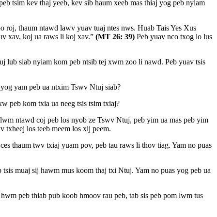
peb tsim kev thaj yeeb, kev sib haum xeeb mas thiaj yog peb nyiam
o roj, thaum ntawd lawv yuav tuaj ntes nws. Huab Tais Yes Xus
v xav, koj ua raws li koj xav.”
(MT 26: 39)
Peb yuav nco txog lo lus
uj lub siab nyiam kom peb ntsib tej xwm zoo li nawd. Peb yuav tsis
j yog yam peb ua ntxim Tswv Ntuj siab?
peb kom txia ua neeg tsis tsim txiaj?
auj lwm ntawd coj peb los nyob ze Tswv Ntuj, peb yim ua mas peb yim
wv txheej los teeb meem los xij peem.
es thaum twv txiaj yuam pov, peb tau raws li thov tiag. Yam no puas
eb tsis muaj sij hawm mus koom thaj txi Ntuj. Yam no puas yog peb ua
pov hwm peb thiab pub koob hmoov rau peb, tab sis peb pom lwm tus