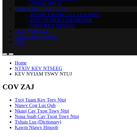
– TXWM HNUB
KAWM NTUJ KEV CAI
– KOOM TXOOS COV LUS QHIA
– KEV NTSEEG LUB NTSIAB
– QHIA KEV NTSEEG
LEEJ NTSHIAB
LUB SIAB NTSEEG
LINK
Home
NTXIV KEV NTSEEG
KEV NYIAM TSWV NTUJ
COV ZAJ
Txoj Tuam Kev Teev Ntuj
Ntawv Cog Lus Qub
Nkauj Cav Txog Tswv Ntuj
Nqua Suab Cav Txog Tswv Ntuj
Txhais Lus (Dictionary)
Kawm Ntawv Hmoob