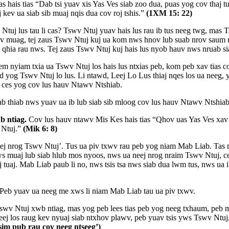
hais tias “Dab tsi yuav xis Yas Ves siab zoo dua, puas yog cov thaj tua 
j kev ua siab sib muaj nqis dua cov roj tshis.”
(1XM 15: 22)
uj lus tau li cas? Tswv Ntuj yuav hais lus rau ib tus neeg twg, mas
muag, tej zaus Tswv Ntuj kuj ua kom nws hnov lub suab nrov saum ntuj
 qhia rau nws. Tej zaus Tswv Ntuj kuj hais lus nyob hauv nws nruab si
phem nyiam txia ua Tswv Ntuj los hais lus ntxias peb, kom peb xav tias 
d yog Tswv Ntuj lo lus. Li ntawd, Leej Lo Lus thiaj nqes los ua neeg
 ces yog cov lus hauv Ntawv Ntshiab.
 thiab nws yuav ua ib lub siab sib mloog cov lus hauv Ntawv Ntshiab
 ntiag.
Cov lus hauv ntawv Mis Kes hais tias “Qhov uas Yas Ves xav 
 Ntuj.”
(Mik 6: 8)
ej nrog Tswv Ntuj’. Tus ua piv txwv rau peb yog niam Mab Liab. Tas 
muaj lub siab hlub mos nyoos, nws ua neej nrog nraim Tswv Ntuj, ces 
j tuaj. Mab Liab paub li no, nws tsis tsa nws siab dua lwm tus, nws 
 Peb yuav ua neeg me xws li niam Mab Liab tau ua piv txwv.
wv Ntuj xwb ntiag, mas yog peb lees tias peb yog neeg txhaum, peb mua
j los raug kev nyuaj siab ntxhov plawv, peb yuav tsis yws Tswv Ntuj, 
sim pub rau cov neeg ntseeg’)