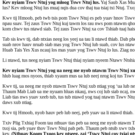
Kev nyiam Tswv Ntuj yog mloog Tswv Ntuj lus.
Yaj Saub Xas Muas 
lus? Kev mloog Ntuj lus muaj nqis dua cov thaj tua tsiaj txi Ntuj. Txo
Kwv tij Hmoob, peb twb tsis pom Tswv Ntuj es peb yuav hnov Tswv Nt
npau suav. Tej zaus Tswv Ntuj kuj tawm los rau nws pom ntawm qhov 
kom chwv tus ntawd siab. Tej zaus Tswv Ntuj xa cov Tshiab tuaj hais
Tab sis kwv tij, dab ntxias neeg los yeej ua tau li ntawd thiab. Dab 
suab nrov hauv nruab siab mas yog Tswv Ntuj lub suab, cov lus ntaw
Huab Tais Yes Xus ncauj los mas yuav yog Tswv Ntuj lo lus. Ziag no
Li ntawd, tus neeg nyiam Tswv Ntuj thiaj nyiam nyeem Ntawv Ntshiab
Kev nyiam Tswv Ntuj yog ua neeg me nyob ntawm Tswv Ntuj xub
hlub luag mos nyoos, thiab xyaum mus ua lub neej nrog koj tus Tswv
Kwv tij, ua neeg me nyob ntawm Tswv Ntuj xub ntiag yog ‘ua lub ne
Thaum Mab Liab ua me nyuam hluas nkauj, nws coj lub siab ncaj, nws 
Liab tias nws yuav xeeb tub, tus tub ntawd yog tuaj ntawm Tswv Ntu
daws xub ntiag.
Kwv tij Hmoob, nyob hauv peb lub neej, peb yuav ua li ntawd thiab.
Txiv Plig Txhiaj Foom tau nthuav tias peb ua neeg me nyob ntawm Ts
txoj sia, peb yuav thov Tswv Ntuj pab peb. Thaum peb ntsib xwv txhee
kev.
(Nthuav Koom Txoos kev ntseeg, zaj ‘Tswv Ntuj cov txiaj nt