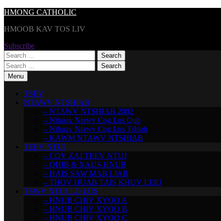
Skip
HMONG CATHOLIC
to
HMOOB KAV TOS LIV
content
Subscribe
Search
for:
Search
for:
Menu
TSEV
NTAWV NTSHIAB
– NTAWV NTSHIAB 2002
– Nthuav Ntawv Cog Lus Qub
– Nthuav Ntawv Cog Lus Tshiab
– KAWM NTAWV NTSHIAB
TEEV NTUJ
– COV ZAJ TEEV NTUJ
– QHIB & XAUS HNUB
– HAIS SAW MAB LIAB
– THOV HUAB TAIS KHUV LEEJ
TSWV NTUJ LO LUS
– HNUB CHIV XYOO A
– HNUB CHIV XYOO B
– HNUB CHIV XYOO C