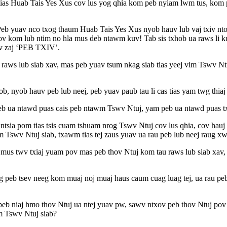
 tias Huab Tais Yes Xus cov lus yog qhia kom peb nyiam lwm tus, kom 
eb yuav nco txog thaum Huab Tais Yes Xus nyob hauv lub vaj txiv nto
hov kom lub ntim no hla mus deb ntawm kuv! Tab sis txhob ua raws li ku
uv zaj ‘PEB TXIV’.
s raws lub siab xav, mas peb yuav tsum nkag siab tias yeej vim Tswv Nt
, nyob hauv peb lub neej, peb yuav paub tau li cas tias yam twg thia
 ua ntawd puas cais peb ntawm Tswv Ntuj, yam peb ua ntawd puas txw 
eb ntsia pom tias tsis cuam tshuam nrog Tswv Ntuj cov lus qhia, cov h
im Tswv Ntuj siab, txawm tias tej zaus yuav ua rau peb lub neej raug x
mus twv txiaj yuam pov mas peb thov Ntuj kom tau raws lub siab xav, c
yug peb tsev neeg kom muaj noj muaj haus caum cuag luag tej, ua rau p
li, peb niaj hmo thov Ntuj ua ntej yuav pw, sawv ntxov peb thov Ntuj 
m Tswv Ntuj siab?