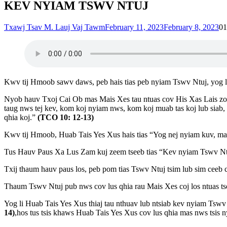
KEV NYIAM TSWV NTUJ
Txawj Tsav M. Lauj Vaj Tawm
February 11, 2023
February 8, 2023
0
1
Kwv tij Hmoob sawv daws, peb hais tias peb nyiam Tswv Ntuj, yog li
Nyob hauv Txoj Cai Ob mas Mais Xes tau ntuas cov His Xas Lais zoo
taug nws tej kev, kom koj nyiam nws, kom koj muab tas koj lub siab, k
qhia koj.”
(TCO 10: 12-13)
Kwv tij Hmoob, Huab Tais Yes Xus hais tias “Yog nej nyiam kuv, mas
Tus Hauv Paus Xa Lus Zam kuj zeem tseeb tias “Kev nyiam Tswv Ntu
Txij thaum hauv paus los, peb pom tias Tswv Ntuj tsim lub sim ceeb 
Thaum Tswv Ntuj pub nws cov lus qhia rau Mais Xes coj los ntuas ts
Yog li Huab Tais Yes Xus thiaj tau nthuav lub ntsiab kev nyiam Ts
14)
,hos tus tsis khaws Huab Tais Yes Xus cov lus qhia mas nws tsis