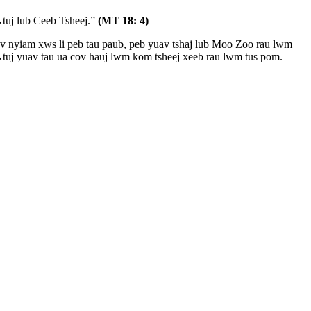
tuj lub Ceeb Tsheej.”
(MT 18: 4)
 nyiam xws li peb tau paub, peb yuav tshaj lub Moo Zoo rau lwm
Ntuj yuav tau ua cov hauj lwm kom tsheej xeeb rau lwm tus pom.