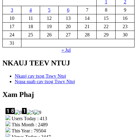
1
2
3
4
5
6
7
8
9
10
11
12
13
14
15
16
17
18
19
20
21
22
23
24
25
26
27
28
29
30
31
« Jul
NKAUJ TEEV NTUJ
Nkauj cav txog Tswv Ntuj
Nqua suab cav txog Tswv Ntuj
Xam Phaj
Users Today : 413
This Month : 2489
This Year : 79504
Views Today : 2447