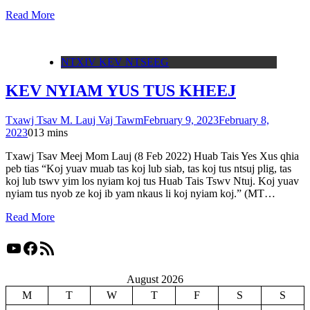
Read More
NTXIV KEV NTSEEG
KEV NYIAM YUS TUS KHEEJ
Txawj Tsav M. Lauj Vaj Tawm
February 9, 2023
February 8,
2023
0
13 mins
Txawj Tsav Meej Mom Lauj (8 Feb 2022) Huab Tais Yes Xus qhia
peb tias “Koj yuav muab tas koj lub siab, tas koj tus ntsuj plig, tas
koj lub tswv yim los nyiam koj tus Huab Tais Tswv Ntuj. Koj yuav
nyiam tus nyob ze koj ib yam nkaus li koj nyiam koj.” (MT…
Read More
YouTube
Facebook
RSS Feed
August 2026
M
T
W
T
F
S
S