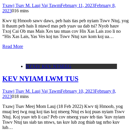
Txawj Tsav M. Lauj Vaj Tawm
February 11, 2023
February 8,
2023
0
16 mins
Kwv tij Hmoob sawv daws, peb hais tias peb nyiam Tswv Ntuj, yog
li thaum peb hais li ntawd mas peb yuav ua dab tsi? Nyob hauv
Txoj Cai Ob mas Mais Xes tau ntuas cov His Xas Lais zoo li no
“His Xas Lais, Yas Ves koj tus Tswv Ntuj xav kom koj ua…
Read More
NTXIV KEV NTSEEG
KEV NYIAM LWM TUS
Txawj Tsav M. Lauj Vaj Tawm
February 10, 2023
February 8,
2023
0
18 mins
Txawj Tsav Meej Mom Lauj (18 Feb 2022) Kwv tij Hmoob, yog
muaj leej twg nug koj tias koj ntseeg Ntuj es koj puas nyiam Tswv
Ntuj. Koj yuav teb li cas? Peb cov ntseeg yuav teb tias ‘kuv nyiam
Tswv Ntuj tas siab tas ntsws, tas kuv lub zog thiab tag nrho kuv
lub…