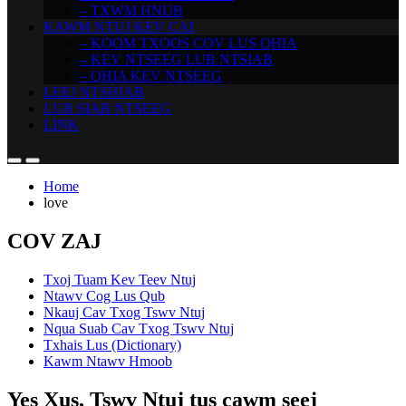
– TXWM HNUB
KAWM NTUJ KEV CAI
– KOOM TXOOS COV LUS QHIA
– KEV NTSEEG LUB NTSIAB
– QHIA KEV NTSEEG
LEEJ NTSHIAB
LUB SIAB NTSEEG
LINK
Home
love
COV ZAJ
Txoj Tuam Kev Teev Ntuj
Ntawv Cog Lus Qub
Nkauj Cav Txog Tswv Ntuj
Nqua Suab Cav Txog Tswv Ntuj
Txhais Lus (Dictionary)
Kawm Ntawv Hmoob
Yes Xus, Tswv Ntuj tus cawm seej