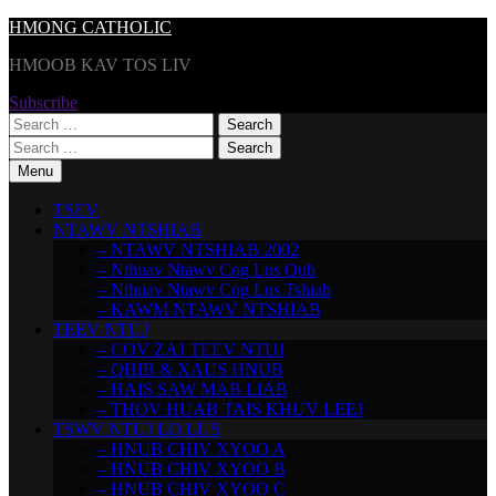
Skip
HMONG CATHOLIC
to
HMOOB KAV TOS LIV
content
Subscribe
Search
for:
Search
for:
Menu
TSEV
NTAWV NTSHIAB
– NTAWV NTSHIAB 2002
– Nthuav Ntawv Cog Lus Qub
– Nthuav Ntawv Cog Lus Tshiab
– KAWM NTAWV NTSHIAB
TEEV NTUJ
– COV ZAJ TEEV NTUJ
– QHIB & XAUS HNUB
– HAIS SAW MAB LIAB
– THOV HUAB TAIS KHUV LEEJ
TSWV NTUJ LO LUS
– HNUB CHIV XYOO A
– HNUB CHIV XYOO B
– HNUB CHIV XYOO C