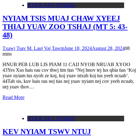
NTXIV KEV NTSEEG
NYIAM TSIS MUAJ CHAW XYEEJ
THIAJ YUAV ZOO TSHAJ (MT 5: 43-
48)
Txawj Tsav M. Lauj Vaj Tawm
June 18, 2024
August 28, 2024
0
8
mins
HNUB PEB LUB LIS PIAM 11 CAIJ NYOB NRUAB XYOO
43Yes Xus hais rau cov thwj tim tias “Nej hnov tej lus qhia tias ‘Koj
yuav nyiam tus nyob ze koj, koj yuav ntxub koj tus yeeb ncuab’.
44Tab sis, kuv hais rau nej tias nej yuav nyiam nej cov yeeb ncuab,
nej yuav thov…
Read More
NTXIV KEV NTSEEG
KEV NYIAM TSWV NTUJ