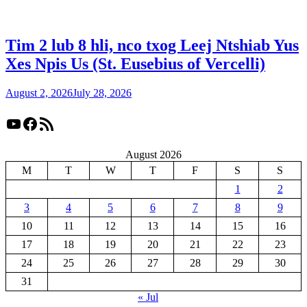
Tim 2 lub 8 hli, nco txog Leej Ntshiab Yus
Xes Npis Us (St. Eusebius of Vercelli)
August 2, 2026
July 28, 2026
YouTube
Facebook
RSS Feed
August 2026
M
T
W
T
F
S
S
1
2
3
4
5
6
7
8
9
10
11
12
13
14
15
16
17
18
19
20
21
22
23
24
25
26
27
28
29
30
31
« Jul