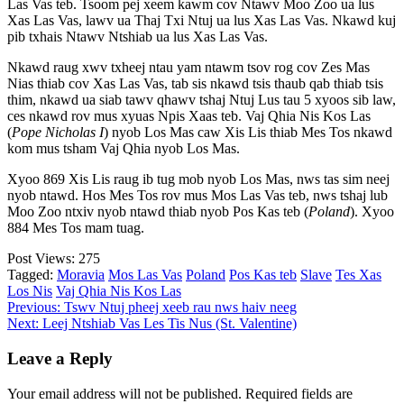
Las Vas teb. Tsoom pej xeem kawm cov Ntawv Moo Zoo ua lus
Xas Las Vas, lawv ua Thaj Txi Ntuj ua lus Xas Las Vas. Nkawd kuj
pib txhais Ntawv Ntshiab ua lus Xas Las Vas.
Nkawd raug xwv txheej ntau yam ntawm tsov rog cov Zes Mas
Nias thiab cov Xas Las Vas, tab sis nkawd tsis thaub qab thiab tsis
thim, nkawd ua siab tawv qhawv tshaj Ntuj Lus tau 5 xyoos sib law,
ces nkawd rov mus xyuas Npis Xaas teb. Vaj Qhia Nis Kos Las
(
Pope Nicholas I
) nyob Los Mas caw Xis Lis thiab Mes Tos nkawd
kom mus tsham Vaj Qhia nyob Los Mas.
Xyoo 869 Xis Lis raug ib tug mob nyob Los Mas, nws tas sim neej
nyob ntawd. Hos Mes Tos rov mus Mos Las Vas teb, nws tshaj lub
Moo Zoo ntxiv nyob ntawd thiab nyob Pos Kas teb (
Poland
). Xyoo
884 Mes Tos mam tuag.
Post Views:
275
Tagged:
Moravia
Mos Las Vas
Poland
Pos Kas teb
Slave
Tes Xas
Los Nis
Vaj Qhia Nis Kos Las
Post
Previous:
Tswv Ntuj pheej xeeb rau nws haiv neeg
Next:
Leej Ntshiab Vas Les Tis Nus (St. Valentine)
navigation
Leave a Reply
Your email address will not be published.
Required fields are