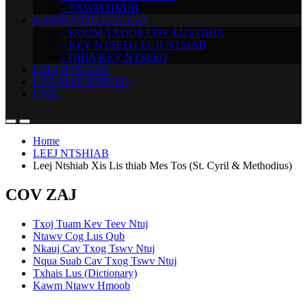
– TXWM HNUB
KAWM NTUJ KEV CAI
– KOOM TXOOS COV LUS QHIA
– KEV NTSEEG LUB NTSIAB
– QHIA KEV NTSEEG
LEEJ NTSHIAB
LUB SIAB NTSEEG
LINK
Home
LEEJ NTSHIAB
Leej Ntshiab Xis Lis thiab Mes Tos (St. Cyril & Methodius)
COV ZAJ
Txoj Tuam Kev Teev Ntuj
Ntawv Cog Lus Qub
Nkauj Cav Txog Tswv Ntuj
Nqua Suab Cav Txog Tswv Ntuj
Txhais Lus (Dictionary)
Kawm Ntawv Hmoob