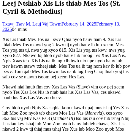
Leej Ntshiab Xis Lis thiab Mes Tos (St.
Cyril & Methodius)
Txawj Tsav M. Lauj Vaj Tawm
February 14, 2025
February 13,
2025
0
4 mins
Xis Lis thiab Mes Tos ua Tswv Qhia nyob hauv tiam 9. Xis Lis
thiab Mes Tos nkawd yog 2 kwv tij nyob hauv ib lub xeem. Mes
Tos yog tus tij, nws yug xyoo 815. Xis Lis yog tus kwv, nws yug
xyoo 827. Nkawd loj hlob nyob hauv lub nroog Tes Xas Los Nis,
Npis Xaas teb. Xis Lis ua ib tug xib hwb nto npe nyob hauv lub
tsev kawm ntawv txheej siab. Mes Tos ua ib tug nom kav ib lub pov
txwv. Tom qab Mes Tos tawm los ua ib tug Leej Choj thiab yog tus
saib cov se ntawm tsoom pej xeem Hes Las.
Nkawd niaj hnub fim cov Xas Las Vas (Slave) vim cov pej xeem
nyob Tes Xas Los Nis ib nrab hais lus Xas Las Vas, ces nkawd
paub lus Xas Las Vas zoo heev.
Cov hlob nyob Npis Xaas qhia kom nkawd npaj mus tshaj Yes Xus
lub Moo Zoo nyob teb chaws Mos Las Vas (
Moravia
), ces xyoo
862 tus vaj Miv Kas Es 3 (
Michael III
) tso lus rau cov tub tshaj Ntuj
Lus tau kev tshaj lub Moo Zoo nyob hauv lub teb chaws, Xis Lis
nkawd 2 kwv tij thiaj mus tshaj Yes Xus lub Moo Zoo nyob Mos