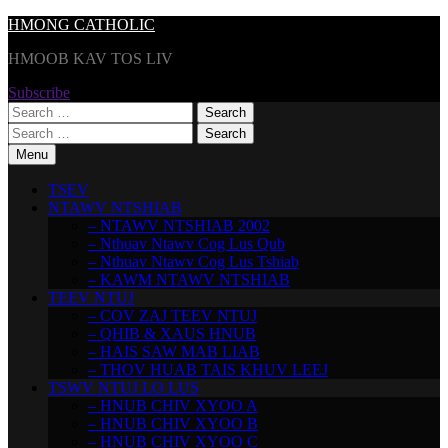
Skip
HMONG CATHOLIC
to
HMOOB KAV TOS LIV
content
Subscribe
Search
for:
Search
for:
Menu
TSEV
NTAWV NTSHIAB
– NTAWV NTSHIAB 2002
– Nthuav Ntawv Cog Lus Qub
– Nthuav Ntawv Cog Lus Tshiab
– KAWM NTAWV NTSHIAB
TEEV NTUJ
– COV ZAJ TEEV NTUJ
– QHIB & XAUS HNUB
– HAIS SAW MAB LIAB
– THOV HUAB TAIS KHUV LEEJ
TSWV NTUJ LO LUS
– HNUB CHIV XYOO A
– HNUB CHIV XYOO B
– HNUB CHIV XYOO C