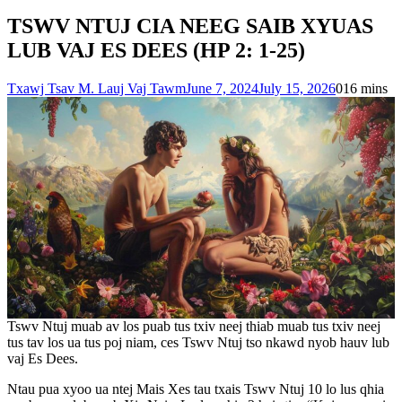
TSWV NTUJ CIA NEEG SAIB XYUAS
LUB VAJ ES DEES (HP 2: 1-25)
Txawj Tsav M. Lauj Vaj Tawm
June 7, 2024
July 15, 2026
0
16 mins
Tswv Ntuj muab av los puab tus txiv neej thiab muab tus txiv neej
tus tav los ua tus poj niam, ces Tswv Ntuj tso nkawd nyob hauv lub
vaj Es Dees.
Ntau pua xyoo ua ntej Mais Xes tau txais Tswv Ntuj 10 lo lus qhia