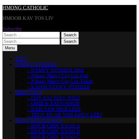
Skip
HMONG CATHOLIC
to
HMOOB KAV TOS LIV
content
Subscribe
Search
for:
Search
for:
Menu
TSEV
NTAWV NTSHIAB
– NTAWV NTSHIAB 2002
– Nthuav Ntawv Cog Lus Qub
– Nthuav Ntawv Cog Lus Tshiab
– KAWM NTAWV NTSHIAB
TEEV NTUJ
– COV ZAJ TEEV NTUJ
– QHIB & XAUS HNUB
– HAIS SAW MAB LIAB
– THOV HUAB TAIS KHUV LEEJ
TSWV NTUJ LO LUS
– HNUB CHIV XYOO A
– HNUB CHIV XYOO B
– HNUB CHIV XYOO C