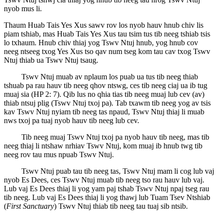
nyob mus li.
Thaum Huab Tais Yes Xus sawv rov los nyob hauv hnub chiv lis
piam tshiab, mas Huab Tais Yes Xus tau tsim tus tib neeg tshiab tsis
lo txhaum. Hnub chiv thiaj yog Tswv Ntuj hnub, yog hnub cov
neeg ntseeg txog Yes Xus tso qav num tseg kom tau cav txog Tswv
Ntuj thiab ua Tswv Ntuj tsaug.
Tswv Ntuj muab av nplaum los puab ua tus tib neeg thiab
tshuab pa rau hauv tib neeg qhov ntswg, ces tib neeg ciaj ua ib tug
muaj sia (HP 2: 7). Qib lus no qhia tias tib neeg muaj lub cev (av)
thiab ntsuj plig (Tswv Ntuj txoj pa). Tab txawm tib neeg yog av tsis
kav Tswv Ntuj nyiam tib neeg tas npaud, Tswv Ntuj thiaj li muab
nws txoj pa tuaj nyob hauv tib neeg lub cev.
Tib neeg muaj Tswv Ntuj txoj pa nyob hauv tib neeg, mas tib
neeg thiaj li ntshaw nrhiav Tswv Ntuj, kom muaj ib hnub twg tib
neeg rov tau mus npuab Tswv Ntuj.
Tswv Ntuj puab tau tib neeg tas, Tswv Ntuj mam li cog lub vaj
nyob Es Dees, ces Tswv Ntuj muab tib neeg tso rau hauv lub vaj.
Lub vaj Es Dees thiaj li yog yam paj tshab Tswv Ntuj npaj tseg rau
tib neeg. Lub vaj Es Dees thiaj li yog thawj lub Tuam Tsev Ntshiab
(
First Sanctuary
) Tswv Ntuj thiab tib neeg tau tuaj sib ntsib.