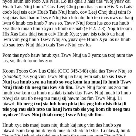
nyob saum lub roob Xis Nais. Lo lus qhia 3 hais tias “Koj yuav cai
Huab Tais Ntuj hnub.” Cov Leej Choj pom tias tsoom His Xas Lais
coob leej tsis caiv Huab Tais Ntuj hnub, cov Leej Choj thiaj tsim ib
zag piav tias thaum Tswv Ntuj tsim lub ntuj lub teb mas nws ua hauj
lwm 6 hnub ces hnub 7 nws so, Tswv Ntuj foom lus zoo rau hnub
xya thiab muab hnub xya ua hnub ntshiab (HP 2: 2-3). Yog li tsoom
His Xas Lais thiaj tsum caiv Hnub Xya; yuav tsis txhob ua hauj
lwm vim yog hnub Tswv Ntuj so, yuav qee Hnub Xya los ua hnub
sib sau teev Ntuj thiab txais Tswv Ntuj cov lus.
Pom tias nyob hauv hnub xya Tswv Ntuj ua 3 yam: ua txoj num tiav
tas, so, thiab foom lus zoo.
Koom Txoos Cov Lus Qhia (CCC 345-348) qhia tias Tswv Ntuj so
(
Shabbat
) tsis yog vim Tswv Ntuj ua hauj lwm sab, tab sis
Tswv
Ntuj tsa hnub xya ua hnub so yog kom tau muaj ib hnub Tswv
Ntuj thiab tib neeg tau kev sib fim.
Tswv Ntuj foom lus zoo rau
hnub xya kom ua hnub ntshiab txhais tias Tswv Ntuj muab ib hnub
tshwj cia rau tib neeg tau muaj sij hawm los fim Tswv Ntuj. Li
ntawd,
tib neeg txoj sia lub hom phiaj los yog lub ntsis thiaj li
tsis yog rau siab ntso ua hauj lwm tab sis yog kom tib neeg tau
nyob ze Tswv Ntuj thiab nrog Tswv Ntuj sib fim.
Hnub xya tsis muaj tsaus ntuj thiab kaj ntug vim tias hnub xya
ntawd tsom txog hnub nyob mus ib txhiab ib txhis. Li ntawd, hnub
Tswv Ntuj tshwj cia thiaj yog hnub tib neeg tau nrog Tswv Ntuj