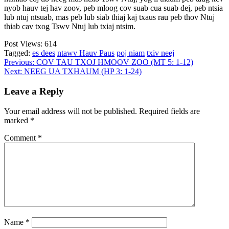
nyob hauv tej hav zoov, peb mloog cov suab cua suab dej, peb ntsia
lub ntuj ntsuab, mas peb lub siab thiaj kaj txaus rau peb thov Ntuj
thiab cav txog Tswv Ntuj lub txiaj ntsim.
Post Views:
614
Tagged:
es dees
ntawv Hauv Paus
poj niam
txiv neej
Post
Previous:
COV TAU TXOJ HMOOV ZOO (MT 5: 1-12)
Next:
NEEG UA TXHAUM (HP 3: 1-24)
navigation
Leave a Reply
Your email address will not be published.
Required fields are
marked
*
Comment
*
Name
*