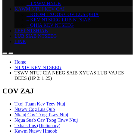
– TXWM HNUB
KAWM NTUJ KEV CAI
– KOOM TXOOS COV LUS QHIA
– KEV NTSEEG LUB NTSIAB
– QHIA KEV NTSEEG
LEEJ NTSHIAB
LUB SIAB NTSEEG
LINK
Home
NTXIV KEV NTSEEG
TSWV NTUJ CIA NEEG SAIB XYUAS LUB VAJ ES
DEES (HP 2: 1-25)
COV ZAJ
Txoj Tuam Kev Teev Ntuj
Ntawv Cog Lus Qub
Nkauj Cav Txog Tswv Ntuj
Nqua Suab Cav Txog Tswv Ntuj
Txhais Lus (Dictionary)
Kawm Ntawv Hmoob