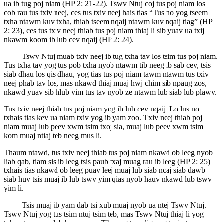
ua ib tug poj niam (HP 2: 21-22). Tswv Ntuj coj tus poj niam los
cob rau tus txiv neej, ces tus txiv neej hais tias “Tus no yog tseem
txha ntawm kuv txha, thiab tseem nqaij ntawm kuv nqaij tiag” (HP
2: 23), ces tus txiv neej thiab tus poj niam thiaj li sib yuav ua txij
nkawm koom ib lub cev nqaij (HP 2: 24).
Tswv Ntuj muab txiv neej ib tug txha tav los tsim tus poj niam.
Tus txha tav yog tus pob txha nyob ntawm tib neeg ib sab cev, tsis
siab dhau los qis dhau, yog tias tus poj niam tawm ntawm tus txiv
neej phab tav los, mas nkawd thiaj muaj hwj chim sib npaug zos,
nkawd yuav sib hlub vim tus tav nyob ze ntawm lub siab lub plawv.
Tus txiv neej thiab tus poj niam yog ib lub cev nqaij. Lo lus no
txhais tias kev ua niam txiv yog ib yam zoo. Txiv neej thiab poj
niam muaj lub peev xwm tsim txoj sia, muaj lub peev xwm tsim
kom muaj ntiaj teb neeg mus li.
Thaum ntawd, tus txiv neej thiab tus poj niam nkawd ob leeg nyob
liab qab, tiam sis ib leeg tsis paub txaj muag rau ib leeg (HP 2: 25)
txhais tias nkawd ob leeg puav leej muaj lub siab ncaj siab dawb
siab huv tsis muaj ib lub tswv yim qias nyob hauv nkawd lub tswv
yim li.
Tsis muaj ib yam dab tsi xub muaj nyob ua ntej Tswv Ntuj.
Tswv Ntuj yog tus tsim ntuj tsim teb, mas Tswv Ntuj thiaj li yog