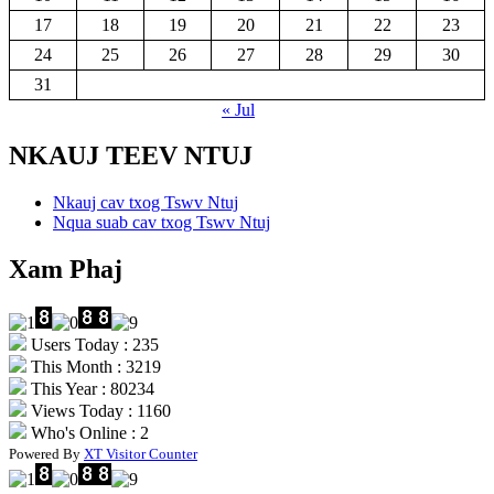
17
18
19
20
21
22
23
24
25
26
27
28
29
30
31
« Jul
NKAUJ TEEV NTUJ
Nkauj cav txog Tswv Ntuj
Nqua suab cav txog Tswv Ntuj
Xam Phaj
Users Today : 235
This Month : 3219
This Year : 80234
Views Today : 1160
Who's Online : 2
Powered By
XT Visitor Counter