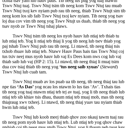
txhua tsav yam lub hauv paus. Tib neeg tus plig yog tuaj ntawm
Tswv Ntuj tuaj. Tswv Ntuj tsim tib neeg kom Tswv Ntuj tau muab
Tswv Ntuj txoj kev nyiam pub rau tib neeg, thiab Tswv Ntujt sim tib
neeg kom los sib faib Tswv Ntuj txoj kev nyiam. Tib neeg yog tsav
loj dua cov vim tib neeg yog Tswv Ntujt us duab, thiab tib neeg yog
tsav nyob ze Tswv Ntuj tshaj plaws.
Tswv Ntuj tsim tib neeg los nyob hauv lub ntiaj teb thiab tu
lub ntiaj teb. Yog li ntiaj teb thiaj li yog tib neeg lub tsev thiab yog
paj tshab Tswv Ntuj pub rau tib neeg. Li ntawd, tib neeg thiaj tsis
txhob rhuav lub ntiaj teb. Ntawv Hauv Paus hais tias Tswv Ntuj coj
tus txiv neej mus nyob hauv lub vaj Es Dees kom nws cog lub vaj
thiab saib lub vaj (HP 2: 15). Li ntawd, tib neeg thiaj li muaj tsim
dua cov tsiaj thiab tib neeg yog
‘tus neeg saib xyuas’
(
Steward
)
Tswv Ntuj lub cuab tam.
Tswv Ntuj muab av los puab ua tib neeg, tib neeg thiaj tau lub
npe tias
‘As Das’
yog ncau los ntawm lo lus tias ‘Av’.
Txhais tias
tib neeg yog tuaj ntawm ntiaj teb tej av tuaj, yog li tib neeg thiab lub
ntiaj teb sib khiav tsis dhau, thaum ntiaj teb muaj mob, mas tib neeg
thiajraug xwv txheej. Li ntawd, tib neeg thiaj yuav tau nyiam thiab
hwm lub ntiaj teb.
Tswv Ntuj lub koob meej thiab qhov zoo nkauj tawm tuaj rau
tib neeg pom nyob hauv lub ntiaj teb. Lub ntiaj teb yog qhov chaw
ntshiab coj tib neeg mus ntsib Tswv Ntuj, yog li thaum peb taug kev