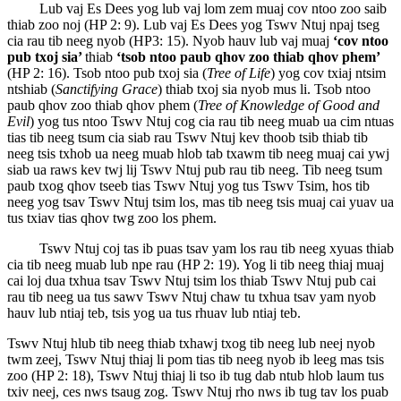
Lub vaj Es Dees yog lub vaj lom zem muaj cov ntoo zoo saib
thiab zoo noj (HP 2: 9). Lub vaj Es Dees yog Tswv Ntuj npaj tseg
cia rau tib neeg nyob (HP3: 15). Nyob hauv lub vaj muaj
‘cov ntoo
pub txoj sia’
thiab
‘tsob ntoo paub qhov zoo thiab qhov phem’
(HP 2: 16). Tsob ntoo pub txoj sia (
Tree of Life
) yog cov txiaj ntsim
ntshiab (
Sanctifying Grace
) thiab txoj sia nyob mus li. Tsob ntoo
paub qhov zoo thiab qhov phem (
Tree of Knowledge of Good and
Evil
) yog tus ntoo Tswv Ntuj cog cia rau tib neeg muab ua cim ntuas
tias tib neeg tsum cia siab rau Tswv Ntuj kev thoob tsib thiab tib
neeg tsis txhob ua neeg muab hlob tab txawm tib neeg muaj cai ywj
siab ua raws kev twj lij Tswv Ntuj pub rau tib neeg. Tib neeg tsum
paub txog qhov tseeb tias Tswv Ntuj yog tus Tswv Tsim, hos tib
neeg yog tsav Tswv Ntuj tsim los, mas tib neeg tsis muaj cai yuav ua
tus txiav tias qhov twg zoo los phem.
Tswv Ntuj coj tas ib puas tsav yam los rau tib neeg xyuas thiab
cia tib neeg muab lub npe rau (HP 2: 19). Yog li tib neeg thiaj muaj
cai loj dua txhua tsav Tswv Ntuj tsim los thiab Tswv Ntuj pub cai
rau tib neeg ua tus sawv Tswv Ntuj chaw tu txhua tsav yam nyob
hauv lub ntiaj teb, tsis yog ua tus rhuav lub ntiaj teb.
Tswv Ntuj hlub tib neeg thiab txhawj txog tib neeg lub neej nyob
twm zeej, Tswv Ntuj thiaj li pom tias tib neeg nyob ib leeg mas tsis
zoo (HP 2: 18), Tswv Ntuj thiaj li tso ib tug dab ntub hlob laum tus
txiv neej, ces nws tsaug zog. Tswv Ntuj rho nws ib tug tav los puab