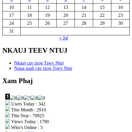
10
11
12
13
14
15
16
17
18
19
20
21
22
23
24
25
26
27
28
29
30
31
« Jul
NKAUJ TEEV NTUJ
Nkauj cav txog Tswv Ntuj
Nqua suab cav txog Tswv Ntuj
Xam Phaj
Users Today : 342
This Month : 2910
This Year : 79925
Views Today : 1790
Who's Online : 5