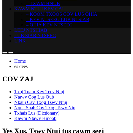
– TXWM HNUB
KAWM NTUJ KEV CAI
– KOOM TXOOS COV LUS QHIA
– KEV NTSEEG LUB NTSIAB
– QHIA KEV NTSEEG
LEEJ NTSHIAB
LUB SIAB NTSEEG
LINK
Home
es dees
COV ZAJ
Txoj Tuam Kev Teev Ntuj
Ntawv Cog Lus Qub
Nkauj Cav Txog Tswv Ntuj
Nqua Suab Cav Txog Tswv Ntuj
Txhais Lus (Dictionary)
Kawm Ntawv Hmoob
Yes Xus, Tswv Ntuj tus cawm seej