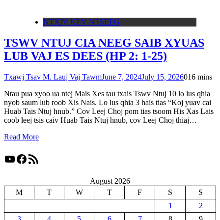
NTXIV KEV NTSEEG
TSWV NTUJ CIA NEEG SAIB XYUAS
LUB VAJ ES DEES (HP 2: 1-25)
Txawj Tsav M. Lauj Vaj Tawm
June 7, 2024
July 15, 2026
0
16 mins
Ntau pua xyoo ua ntej Mais Xes tau txais Tswv Ntuj 10 lo lus qhia
nyob saum lub roob Xis Nais. Lo lus qhia 3 hais tias “Koj yuav cai
Huab Tais Ntuj hnub.” Cov Leej Choj pom tias tsoom His Xas Lais
coob leej tsis caiv Huab Tais Ntuj hnub, cov Leej Choj thiaj…
Read More
YouTube
Facebook
RSS Feed
August 2026
M
T
W
T
F
S
S
1
2
3
4
5
6
7
8
9