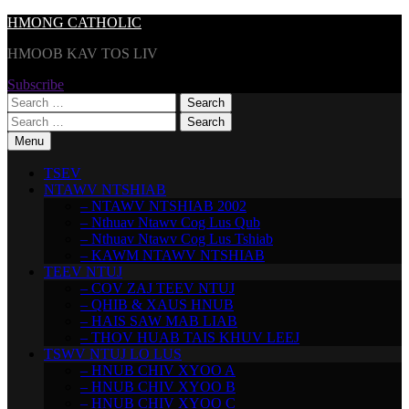
Skip
HMONG CATHOLIC
to
HMOOB KAV TOS LIV
content
Subscribe
Search
for:
Search
for:
Menu
TSEV
NTAWV NTSHIAB
– NTAWV NTSHIAB 2002
– Nthuav Ntawv Cog Lus Qub
– Nthuav Ntawv Cog Lus Tshiab
– KAWM NTAWV NTSHIAB
TEEV NTUJ
– COV ZAJ TEEV NTUJ
– QHIB & XAUS HNUB
– HAIS SAW MAB LIAB
– THOV HUAB TAIS KHUV LEEJ
TSWV NTUJ LO LUS
– HNUB CHIV XYOO A
– HNUB CHIV XYOO B
– HNUB CHIV XYOO C