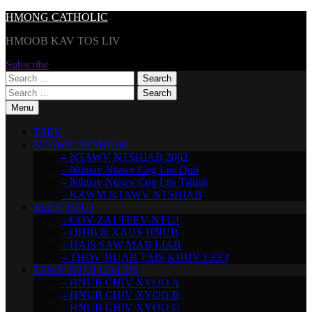
Skip
HMONG CATHOLIC
to
HMOOB KAV TOS LIV
content
Subscribe
Search
for:
Search
for:
Menu
TSEV
NTAWV NTSHIAB
– NTAWV NTSHIAB 2002
– Nthuav Ntawv Cog Lus Qub
– Nthuav Ntawv Cog Lus Tshiab
– KAWM NTAWV NTSHIAB
TEEV NTUJ
– COV ZAJ TEEV NTUJ
– QHIB & XAUS HNUB
– HAIS SAW MAB LIAB
– THOV HUAB TAIS KHUV LEEJ
TSWV NTUJ LO LUS
– HNUB CHIV XYOO A
– HNUB CHIV XYOO B
– HNUB CHIV XYOO C