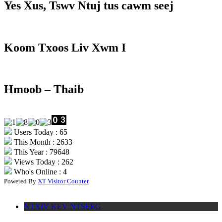
Yes Xus, Tswv Ntuj tus cawm seej
Koom Txoos Liv Xwm I
Hmoob – Thaib
Users Today : 65
This Month : 2633
This Year : 79648
Views Today : 262
Who's Online : 4
Powered By
XT Visitor Counter
NTXIV KEV NTSEEG