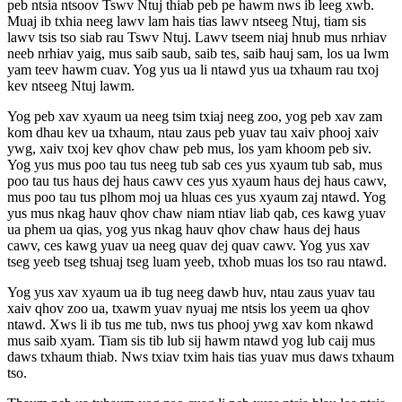
peb ntsia ntsoov Tswv Ntuj thiab peb pe hawm nws ib leeg xwb.
Muaj ib txhia neeg lawv lam hais tias lawv ntseeg Ntuj, tiam sis
lawv tsis tso siab rau Tswv Ntuj. Lawv tseem niaj hnub mus nrhiav
neeb nrhiav yaig, mus saib saub, saib tes, saib hauj sam, los ua lwm
yam teev hawm cuav. Yog yus ua li ntawd yus ua txhaum rau txoj
kev ntseeg Ntuj lawm.
Yog peb xav xyaum ua neeg tsim txiaj neeg zoo, yog peb xav zam
kom dhau kev ua txhaum, ntau zaus peb yuav tau xaiv phooj xaiv
ywg, xaiv txoj kev qhov chaw peb mus, los yam khoom peb siv.
Yog yus mus poo tau tus neeg tub sab ces yus xyaum tub sab, mus
poo tau tus haus dej haus cawv ces yus xyaum haus dej haus cawv,
mus poo tau tus plhom moj ua hluas ces yus xyaum zaj ntawd. Yog
yus mus nkag hauv qhov chaw niam ntiav liab qab, ces kawg yuav
ua phem ua qias, yog yus nkag hauv qhov chaw haus dej haus
cawv, ces kawg yuav ua neeg quav dej quav cawv. Yog yus xav
tseg yeeb tseg tshuaj tseg luam yeeb, txhob muas los tso rau ntawd.
Yog yus xav xyaum ua ib tug neeg dawb huv, ntau zaus yuav tau
xaiv qhov zoo ua, txawm yuav nyuaj me ntsis los yeem ua qhov
ntawd. Xws li ib tus me tub, nws tus phooj ywg xav kom nkawd
mus saib xyam. Tiam sis tib lub sij hawm ntawd yog lub caij mus
daws txhaum thiab. Nws txiav txim hais tias yuav mus daws txhaum
tso.