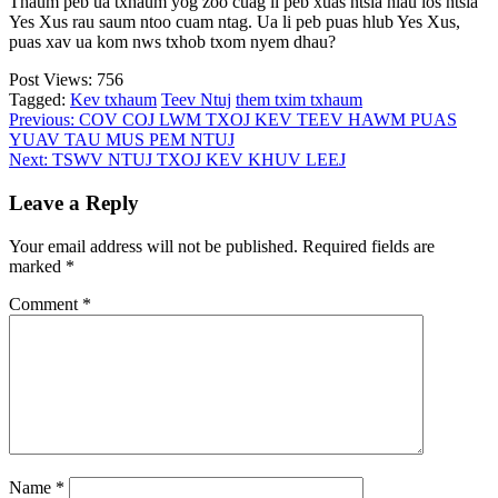
Thaum peb ua txhaum yog zoo cuag li peb xuas ntsia hlau los ntsia
Yes Xus rau saum ntoo cuam ntag. Ua li peb puas hlub Yes Xus,
puas xav ua kom nws txhob txom nyem dhau?
Post Views:
756
Tagged:
Kev txhaum
Teev Ntuj
them txim txhaum
Post
Previous:
COV COJ LWM TXOJ KEV TEEV HAWM PUAS
YUAV TAU MUS PEM NTUJ
navigation
Next:
TSWV NTUJ TXOJ KEV KHUV LEEJ
Leave a Reply
Your email address will not be published.
Required fields are
marked
*
Comment
*
Name
*