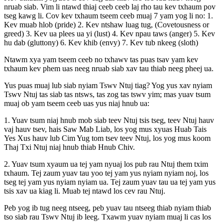
nruab siab. Vim li ntawd thiaj ceeb ceeb laj rho tau kev txhaum pov
tseg kawg li. Cov kev txhaum tseem ceeb muaj 7 yam yog li no: 1.
Kev muab hlob (pride) 2. Kev ntshaw luag tug, (Covetousness or
greed) 3. Kev ua plees ua yi (lust) 4. Kev npau taws (anger) 5. Kev
hu dab (gluttony) 6. Kev khib (envy) 7. Kev tub nkeeg (sloth)
Ntawm xya yam tseem ceeb no txhawv tas puas tsav yam kev
txhaum kev phem uas neeg nruab siab xav tau thiab neeg pheej ua.
Yus puas muaj lub siab nyiam Tswv Ntuj tiag? Yog yus xav nyiam
Tswv Ntuj tas siab tas ntsws, tas zog tas tswv yim; mas yuav tsum
muaj ob yam tseem ceeb uas yus niaj hnub ua:
1. Yuav tsum niaj hnub mob siab teev Ntuj tsis tseg, teev Ntuj hauv
vaj hauv tsev, hais Saw Mab Liab, los yog mus xyuas Huab Tais
Yes Xus hauv lub Cim Yug tom tsev teev Ntuj, los yog mus koom
Thaj Txi Ntuj niaj hnub thiab Hnub Chiv.
2. Yuav tsum xyaum ua tej yam nyuaj los pub rau Ntuj them txim
txhaum. Tej zaum yuav tau yoo tej yam yus nyiam nyiam noj, los
tseg tej yam yus nyiam nyiam ua. Tej zaum yuav tau ua tej yam yus
tsis xav ua kiag li. Muab tej ntawd los cev rau Ntuj.
Peb yog ib tug neeg ntseeg, peb yuav tau ntseeg thiab nyiam thiab
tso siab rau Tswv Ntuj ib leeg. Txawm yuav nyiam muaj li cas los