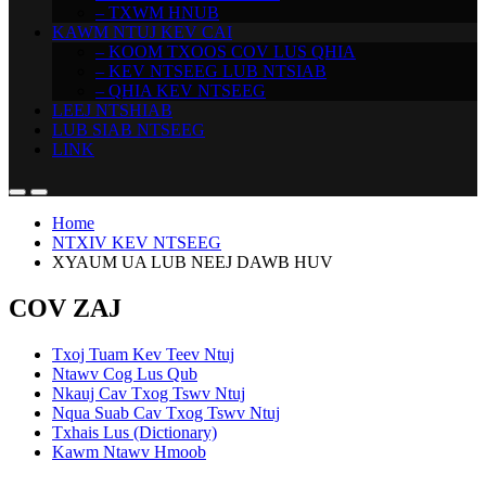
– TXWM HNUB
KAWM NTUJ KEV CAI
– KOOM TXOOS COV LUS QHIA
– KEV NTSEEG LUB NTSIAB
– QHIA KEV NTSEEG
LEEJ NTSHIAB
LUB SIAB NTSEEG
LINK
Home
NTXIV KEV NTSEEG
XYAUM UA LUB NEEJ DAWB HUV
COV ZAJ
Txoj Tuam Kev Teev Ntuj
Ntawv Cog Lus Qub
Nkauj Cav Txog Tswv Ntuj
Nqua Suab Cav Txog Tswv Ntuj
Txhais Lus (Dictionary)
Kawm Ntawv Hmoob