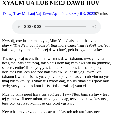
XYAUM UA LUB NEEJ DAWB HUV
Txawj Tsav M. Lauj Vaj Tawm
April 5, 2023
April 3, 2023
0
7 mins
Kwv tij, cov lus nram no yog Mim Yaj txhais ib ntu hauv phau
ntawv
‘The New Saint Joseph Baltimore Catechism (1969)’
los. Yog
hais txog ‘xyaum ua lub neej dawb huv’, peb los xyaum ua ke:
Tus neeg ncaj ncees thaum nws mus daws txhaum, nws yuav ua
neeg me, hais ncaj ncaj, thiab hais kom tag yam nws tau ua (humble,
sincere, entire) li no: yog yus tau ua txhaum los tau ua ib qho yuam
kev, mas yus lees zoo zoo hais tias “Kuv ua tsis yog lawm, kuv
txhaum lawm”, tsis tas yuav piav ub piav no tias vim ub vim no yus
thiaj yuam kev; yus yuav tsis txhob dag, tab sis tsuas hais qhov muaj
xwb; yus yuav hais kom tas tsis txhob zais tej yam cia.
Muaj ib txhia neeg lawv tsis yog teev Tswv Ntuj, tiam sis lawv teev
tej yam xws li teev mlom, teev nyiaj txiag, teev kev txawj kev ntse,
teev txoj kev xav kom luag cav txog yus xwb.
Kev txhaum yog zoo li cov cag uas hlav tob tob rau hauv neeg