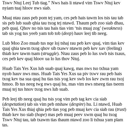
Tswv Ntuj Leej Tub tiag.” Nws hais li ntawd vim Tswv Ntuj kev
nyiam tuaj hloov nws siab.
Muaj ntau zaus peb pom tej yam, ces peb hais tawm los tsis tau tab
sis peb lub suab qhia tau txog tej ntawd. Thaum peb zoo siab dhau,
peb quaj. Qhov no tsis tau hais tias vim ‘tsis muaj zog’ (
weakness
)
tab sis yog tus yeeb yam tob tob (
deep
) hauv leej tib neeg.
Lub Moo Zoo muab tus nqe loj tshaj rau peb kev quaj, vim tias kev
quaj qhia tawm txog qhov sib txawv ntawm peb kev xav (feeling)
thiab kev tawm tsam (
struggle
). Ntau zaus peb lo lus xwb tsis txaus,
ces peb kev quaj hloov ua lo lus thov Ntuj.
Huab Tais Yes Xus lub suab quaj kawg, mas nws tso txhua yam
nyob hauv nws mus. Huab Tais Yes Xus ua piv txwv rau peb hais
txog kev tsa sua quaj hu tias tsis yog kev swb los kev zwm rau txoj
hmoo. Ib tus neeg twg nws quaj hu, mas vim nws ntseeg tias tseem
muaj tej tus hnov txog nws lub suab.
Peb leej tib neeg quaj hu tsis yog vim peb tag kev cia siab
(
despetation
) tab sis vim peb ntshaw (
despire
) hu. Li ntawd, Huab
Tais Yes Xus thiaj qhia peb tias yog peb muaj kev cia siab rau (
trust
)
thiab kev tso siab (
hope
) mas peb muaj peev xwm quaj hu txog
Tswv Ntuj tau, tab txawm tias thaum ntawd zoo li txhua yam plam
tas.