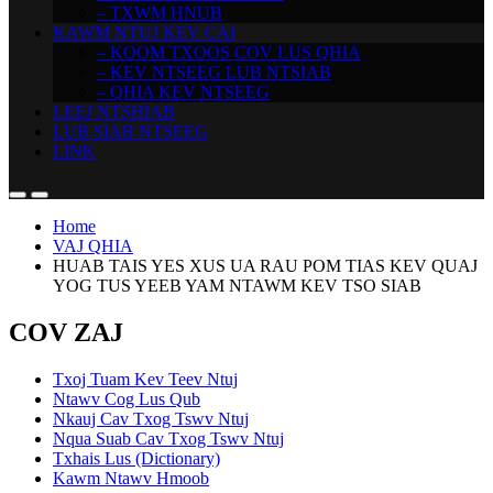
– TXWM HNUB
KAWM NTUJ KEV CAI
– KOOM TXOOS COV LUS QHIA
– KEV NTSEEG LUB NTSIAB
– QHIA KEV NTSEEG
LEEJ NTSHIAB
LUB SIAB NTSEEG
LINK
Home
VAJ QHIA
HUAB TAIS YES XUS UA RAU POM TIAS KEV QUAJ
YOG TUS YEEB YAM NTAWM KEV TSO SIAB
COV ZAJ
Txoj Tuam Kev Teev Ntuj
Ntawv Cog Lus Qub
Nkauj Cav Txog Tswv Ntuj
Nqua Suab Cav Txog Tswv Ntuj
Txhais Lus (Dictionary)
Kawm Ntawv Hmoob