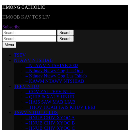
Skip
HMONG CATHOLIC
to
HMOOB KAV TOS LIV
content
Subscribe
Search
for:
Search
for:
Menu
TSEV
NTAWV NTSHIAB
– NTAWV NTSHIAB 2002
– Nthuav Ntawv Cog Lus Qub
– Nthuav Ntawv Cog Lus Tshiab
– KAWM NTAWV NTSHIAB
TEEV NTUJ
– COV ZAJ TEEV NTUJ
– QHIB & XAUS HNUB
– HAIS SAW MAB LIAB
– THOV HUAB TAIS KHUV LEEJ
TSWV NTUJ LO LUS
– HNUB CHIV XYOO A
– HNUB CHIV XYOO B
– HNUB CHIV XYOO C