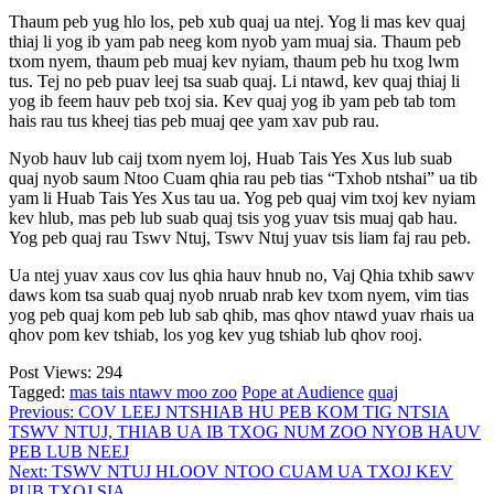
Thaum peb yug hlo los, peb xub quaj ua ntej. Yog li mas kev quaj
thiaj li yog ib yam pab neeg kom nyob yam muaj sia. Thaum peb
txom nyem, thaum peb muaj kev nyiam, thaum peb hu txog lwm
tus. Tej no peb puav leej tsa suab quaj. Li ntawd, kev quaj thiaj li
yog ib feem hauv peb txoj sia. Kev quaj yog ib yam peb tab tom
hais rau tus kheej tias peb muaj qee yam xav pub rau.
Nyob hauv lub caij txom nyem loj, Huab Tais Yes Xus lub suab
quaj nyob saum Ntoo Cuam qhia rau peb tias “Txhob ntshai” ua tib
yam li Huab Tais Yes Xus tau ua. Yog peb quaj vim txoj kev nyiam
kev hlub, mas peb lub suab quaj tsis yog yuav tsis muaj qab hau.
Yog peb quaj rau Tswv Ntuj, Tswv Ntuj yuav tsis liam faj rau peb.
Ua ntej yuav xaus cov lus qhia hauv hnub no, Vaj Qhia txhib sawv
daws kom tsa suab quaj nyob nruab nrab kev txom nyem, vim tias
yog peb quaj kom peb lub sab qhib, mas qhov ntawd yuav rhais ua
qhov pom kev tshiab, los yog kev yug tshiab lub qhov rooj.
Post Views:
294
Tagged:
mas tais ntawv moo zoo
Pope at Audience
quaj
Post
Previous:
COV LEEJ NTSHIAB HU PEB KOM TIG NTSIA
TSWV NTUJ, THIAB UA IB TXOG NUM ZOO NYOB HAUV
navigation
PEB LUB NEEJ
Next:
TSWV NTUJ HLOOV NTOO CUAM UA TXOJ KEV
PUB TXOJ SIA