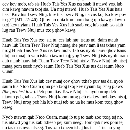
cev kev mob, tab sis Huab Tais Yes Xus tsa suab li ntawd yog lub
cim kawg ntawm txoj sia. Ua ntej ntawd, Huab Tais Yes Xus hais
tias “Kuv tus Tswv Ntuj, kuv tus Tswv Ntuj, ua cas koj tso kuv pov
tseg?” (MT 27: 46). Qhov no qhia kom pom txog qib kawg ntawm
txoj kev nyiam. Huab Tais Yes Xus lub suab yog lub suab tso siab
lug rau Tswv Ntuj mus txog qhov kawg.
Huab Tais Yes Xus txoj sia tu, ces lub ntuj tsaus nti, daim ntaub
hauv lub Tuam Tsev Teev Ntuj ntuag rhe puav tam li tas txhua yam
nrog Huab Tais Yes Xus ris kev mob. Tab sis nyob hauv qhov tsaus
ntuj no muaj ib yam tshiab tawm tuaj; yog Tswv Ntuj tsis nyob nram
qab ntaub hauv lub Tuam Tsev Teev Ntuj ntxiv, Tswv Ntuj lub ntsej
muag pom tseeb nyob saum Huab Tais Yes Xus tus dai saum Ntoo
Cuam.
Huab Tais Yes Xus lub cev muaj cov qhov txhab puv tas dai nyob
saum tus Ntoo Cuam qhia peb txog txoj kev nyiam loj tshaj plaws
(the greatest love
). Peb pom tias Tswv Ntuj tsis nyob nrug deb
ntawm peb, tab sis Tswv Ntuj koom nrog peb ris kev mob kev ntsaj,
Tswv Ntuj nrog peb hla lub ntiaj teb no ua ke mus kom txog qhov
kawg.
Nyob ntawm qab Ntoo Cuam, muaj ib tug to taub zoo txog tej no,
tus ntawd yog tus xab txheeb pej kum neeg. Tom qab nws pom tej
no tas mas nws ntseeg. Tus xab txheen tshaj lus tias “Tus no yog