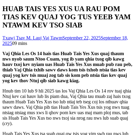
HUAB TAIS YES XUS UA RAU POM
TIAS KEV QUAJ YOG TUS YEEB YAM
NTAWM KEV TSO SIAB
Txawj Tsav M. Lauj Vaj Tawm
September 22, 2025
September 18,
2025
0
9 mins
Vaj Qhia Les Os 14 hais tias Huab Tais Yes Xus quaj thaum
nws nyob saum Ntoo Cuam, yog ib yam qhia txog qib kawg
hauv txoj kev nyiam uas Huab Tais Yes Xus muab pub rau peb,
thiab Vaj Qhia txhib sawv daws kom tsis txhob ntsia tias kev
quaj yog kev tsis muaj zog tab sis kom peb ntsia tias kev quaj
yog kev thov Ntuj qib siab kawg kiag.
Hnub tim 10 lub 9 hli 2025 tas los Vaj Qhia Les Os 14 rov tuaj qhia
Ntuj kev cai hauv lub lis piam dua, Vaj Qhia tau muab zaj hais txog
thaum Huab Tais Yes Xus tso lub ntiaj teb tseg coj los nthuav qhia
sawv daws. Vaj Qhia pib tias Huab Tais Yes Xus tsis yog nws tuag
ntsiag ntsiag mus xws li qhov pom kev uas maj mam ploj mus, tab
sis Huab Tais Yes Xus tso nws txoj sia nrog rau nws lub suab quaj
(
cry
).
Huab Tais Yes Xus tsa suab quaj qw tsis yog vim swb rau nws lub