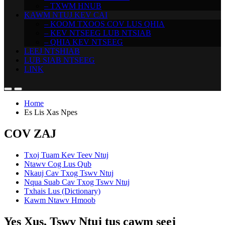
– TXWM HNUB
KAWM NTUJ KEV CAI
– KOOM TXOOS COV LUS QHIA
– KEV NTSEEG LUB NTSIAB
– QHIA KEV NTSEEG
LEEJ NTSHIAB
LUB SIAB NTSEEG
LINK
Home
Es Lis Xas Npes
COV ZAJ
Txoj Tuam Kev Teev Ntuj
Ntawv Cog Lus Qub
Nkauj Cav Txog Tswv Ntuj
Nqua Suab Cav Txog Tswv Ntuj
Txhais Lus (Dictionary)
Kawm Ntawv Hmoob
Yes Xus, Tswv Ntuj tus cawm seej