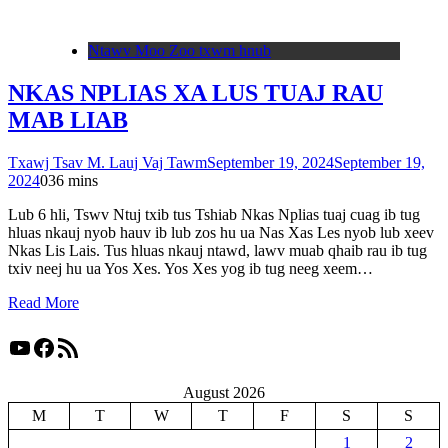
Ntawv Moo Zoo txwm hnub
NKAS NPLIAS XA LUS TUAJ RAU
MAB LIAB
Txawj Tsav M. Lauj Vaj Tawm
September 19, 2024
September 19,
2024
0
36 mins
Lub 6 hli, Tswv Ntuj txib tus Tshiab Nkas Nplias tuaj cuag ib tug
hluas nkauj nyob hauv ib lub zos hu ua Nas Xas Les nyob lub xeev
Nkas Lis Lais. Tus hluas nkauj ntawd, lawv muab qhaib rau ib tug
txiv neej hu ua Yos Xes. Yos Xes yog ib tug neeg xeem…
Read More
YouTube
Facebook
RSS Feed
August 2026
M
T
W
T
F
S
S
1
2