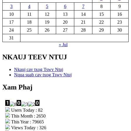
3
4
5
6
7
8
9
10
11
12
13
14
15
16
17
18
19
20
21
22
23
24
25
26
27
28
29
30
31
« Jul
NKAUJ TEEV NTUJ
Nkauj cav txog Tswv Ntuj
Nqua suab cav txog Tswv Ntuj
Xam Phaj
Users Today : 82
This Month : 2650
This Year : 79665
Views Today : 326