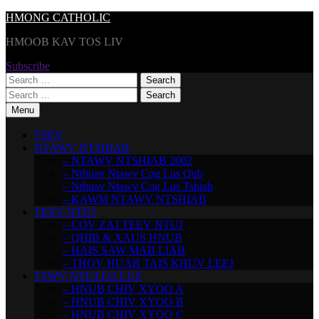
Skip
HMONG CATHOLIC
to
HMOOB KAV TOS LIV
content
Subscribe
Search
for:
Search
for:
Menu
TSEV
NTAWV NTSHIAB
– NTAWV NTSHIAB 2002
– Nthuav Ntawv Cog Lus Qub
– Nthuav Ntawv Cog Lus Tshiab
– KAWM NTAWV NTSHIAB
TEEV NTUJ
– COV ZAJ TEEV NTUJ
– QHIB & XAUS HNUB
– HAIS SAW MAB LIAB
– THOV HUAB TAIS KHUV LEEJ
TSWV NTUJ LO LUS
– HNUB CHIV XYOO A
– HNUB CHIV XYOO B
– HNUB CHIV XYOO C