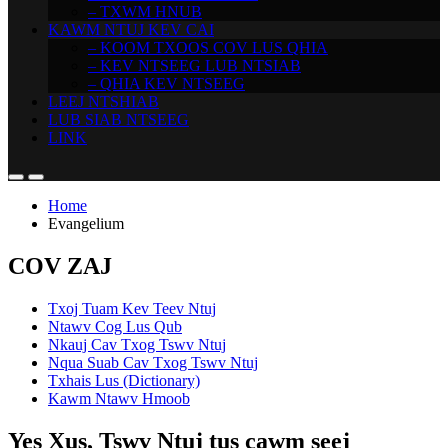
– TXWM HNUB
KAWM NTUJ KEV CAI
– KOOM TXOOS COV LUS QHIA
– KEV NTSEEG LUB NTSIAB
– QHIA KEV NTSEEG
LEEJ NTSHIAB
LUB SIAB NTSEEG
LINK
Home
Evangelium
COV ZAJ
Txoj Tuam Kev Teev Ntuj
Ntawv Cog Lus Qub
Nkauj Cav Txog Tswv Ntuj
Nqua Suab Cav Txog Tswv Ntuj
Txhais Lus (Dictionary)
Kawm Ntawv Hmoob
Yes Xus, Tswv Ntuj tus cawm seej