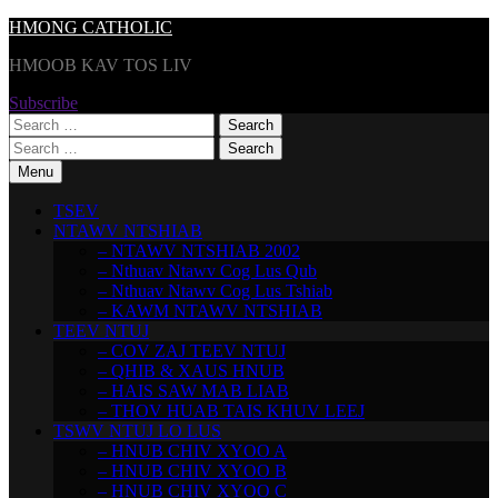
Skip
HMONG CATHOLIC
to
HMOOB KAV TOS LIV
content
Subscribe
Search
for:
Search
for:
Menu
TSEV
NTAWV NTSHIAB
– NTAWV NTSHIAB 2002
– Nthuav Ntawv Cog Lus Qub
– Nthuav Ntawv Cog Lus Tshiab
– KAWM NTAWV NTSHIAB
TEEV NTUJ
– COV ZAJ TEEV NTUJ
– QHIB & XAUS HNUB
– HAIS SAW MAB LIAB
– THOV HUAB TAIS KHUV LEEJ
TSWV NTUJ LO LUS
– HNUB CHIV XYOO A
– HNUB CHIV XYOO B
– HNUB CHIV XYOO C