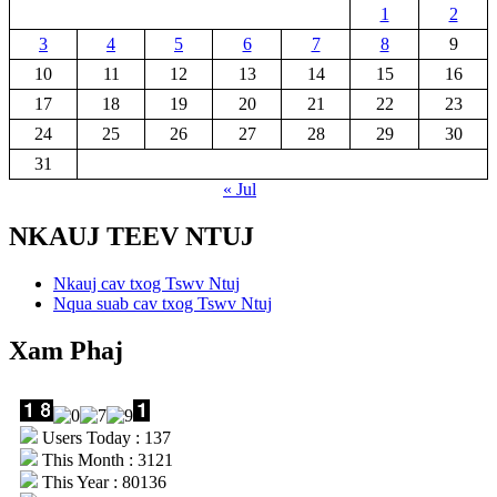
1
2
3
4
5
6
7
8
9
10
11
12
13
14
15
16
17
18
19
20
21
22
23
24
25
26
27
28
29
30
31
« Jul
NKAUJ TEEV NTUJ
Nkauj cav txog Tswv Ntuj
Nqua suab cav txog Tswv Ntuj
Xam Phaj
Users Today : 137
This Month : 3121
This Year : 80136