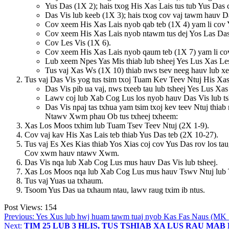
Yus Das (1X 2); hais txog His Xas Lais tus tub Yus Das 
Das Vis lub keeb (1X 3); hais txog cov vaj tawm hauv Da
Cov xeem His Xas Lais nyob qab teb (1X 4) yam li cov 
Cov xeem His Xas Lais nyob ntawm tus dej Yos Las Das 
Cov Les Vis (1X 6).
Cov xeem His Xas Lais nyob qaum teb (1X 7) yam li cov
Lub xeem Npes Yas Mis thiab lub tsheej Yes Lus Xas Le
Tus vaj Xas Ws (1X 10) thiab nws tsev neeg hauv lub x
Tus vaj Das Vis yog tus tsim txoj Tuam Kev Teev Ntuj His Xa
Das Vis pib ua vaj, nws txeeb tau lub tsheej Yes Lus Xa
Lawv coj lub Xab Cog Lus los nyob hauv Das Vis lub ts
Das Vis npaj tas txhua yam tsim txoj kev teev Ntuj thia
Ntawv Xwm phau Ob tus txheej txheem:
Xas Los Moos txhim lub Tuam Tsev Teev Ntuj (2X 1-9).
Cov vaj kav His Xas Lais teb thiab Yus Das teb (2X 10-27).
Tus vaj Es Xes Kias thiab Yos Xias coj cov Yus Das rov los ta
Cov xwm hauv ntawv Xwm.
Das Vis nqa lub Xab Cog Lus mus hauv Das Vis lub tsheej.
Xas Los Moos nqa lub Xab Cog Lus mus hauv Tswv Ntuj lub 
Tus vaj Yuas ua txhaum.
Tsoom Yus Das ua txhaum ntau, lawv raug txim ib ntus.
Post Views:
154
Post
Previous:
Yes Xus lub hwj huam tawm tuaj nyob Kas Fas Naus (MK 
Next:
TIM 25 LUB 3 HLIS, TUS TSHIAB XA LUS RAU MA