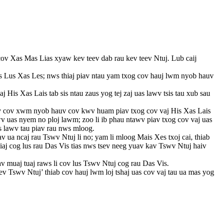
ov Xas Mas Lias xyaw kev teev dab rau kev teev Ntuj. Lub caij
 Lus Xas Les; nws thiaj piav ntau yam txog cov hauj lwm nyob hauv
His Xas Lais tab sis ntau zaus yog tej zaj uas lawv tsis tau xub sau
 cov xwm nyob hauv cov kwv huam piav txog cov vaj His Xas Lais
 uas nyem no ploj lawm; zoo li ib phau ntawv piav txog cov vaj uas
s lawv tau piav rau nws mloog.
ua ncaj rau Tswv Ntuj li no; yam li mloog Mais Xes txoj cai, thiab
iaj cog lus rau Das Vis tias nws tsev neeg yuav kav Tswv Ntuj haiv
 muaj tuaj raws li cov lus Tswv Ntuj cog rau Das Vis.
v Tswv Ntuj’ thiab cov hauj lwm loj tshaj uas cov vaj tau ua mas yog