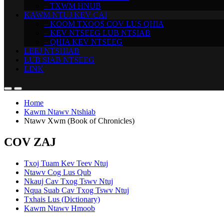
– TXWM HNUB
KAWM NTUJ KEV CAI
– KOOM TXOOS COV LUS QHIA
– KEV NTSEEG LUB NTSIAB
– QHIA KEV NTSEEG
LEEJ NTSHIAB
LUB SIAB NTSEEG
LINK
Home
Kawm Ntawv Ntshiab
Ntawv Xwm (Book of Chronicles)
COV ZAJ
Txoj Tuam Kev Teev Ntuj
Ntawv Cog Lus Qub
Nkauj Cav Txog Tswv Ntuj
Nqua Suab Cav Txog Tswv Ntuj
Txhais Lus (Dictionary)
Kawm Ntawv Hmoob