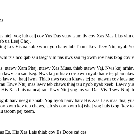
ns
tej; yog lub caij cov Yus Das yuav tsum tiv cov Xas Mas Lias vim c
eb ua Leej Choj.
 tug Les Vis ua kab xwm nyob hauv lub Tuam Tsev Teev Ntuj nyob Yes
tsis nco qab sau tseg’ vim tias nws sau tej xwm rov hais txog cov vaj 
, ntawv Xam Phaj, ntawv Xas Muas, thiab ntawv Vaj. Nws kuj nrhiav
 lawv tau sau tseg. Nws kuj nrhiav cov xwm nyob hauv tej phau ntawv
aub lawv tej hauj lwm. Thiab nws tseem khaws tej zaj ntawm cov laus ua
u Tswv Ntuj mas lawv teb chaws thiaj tau nyob nyab xeeb. Lawv yuav 
 His Xas Lais ua ncaj rau Tswv Ntuj yog tus vaj Das Vis. Tswv Ntuj th
 ib haiv neeg ntshiab. Yog nyob hauv haiv His Xas Lais mas thiaj yuav
ov xwm kav teb chaws, tab sis cov xwm loj tshaj yog hais txog ‘kev tee
rau tsoom pej xeem.
as Es, His Xas Lais thiab cov Es Doos caj ces.