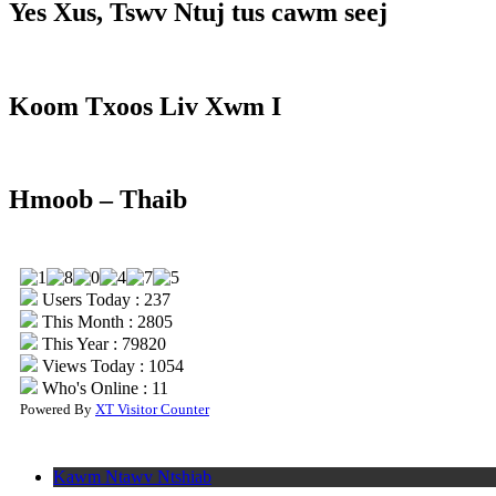
Yes Xus, Tswv Ntuj tus cawm seej
Koom Txoos Liv Xwm I
Hmoob – Thaib
Users Today : 237
This Month : 2805
This Year : 79820
Views Today : 1054
Who's Online : 11
Powered By
XT Visitor Counter
Kawm Ntawv Ntshiab