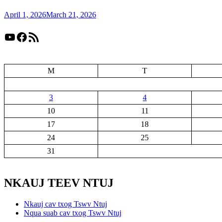
April 1, 2026
March 21, 2026
YouTube
Facebook
RSS Feed
M
T
3
4
10
11
17
18
24
25
31
NKAUJ TEEV NTUJ
Nkauj cav txog Tswv Ntuj
Nqua suab cav txog Tswv Ntuj