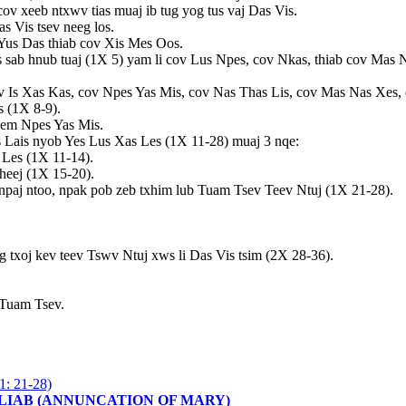
cov xeeb ntxwv tias muaj ib tug yog tus vaj Das Vis.
s Vis tsev neeg los.
Yus Das thiab cov Xis Mes Oos.
sab hnub tuaj (1X 5) yam li cov Lus Npes, cov Nkas, thiab cov Mas N
 Is Xas Kas, cov Npes Yas Mis, cov Nas Thas Lis, cov Mas Nas Xes, 
s (1X 8-9).
eem Npes Yas Mis.
s Lais nyob Yes Lus Xas Les (1X 11-28) muaj 3 nqe:
s Les (1X 11-14).
heej (1X 15-20).
b npaj ntoo, npak pob zeb txhim lub Tuam Tsev Teev Ntuj (1X 21-28).
ug txoj kev teev Tswv Ntuj xws li Das Vis tsim (2X 28-36).
Tuam Tsev.
1: 21-28)
B LIAB (ANNUNCATION OF MARY)