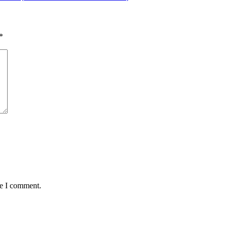
*
me I comment.