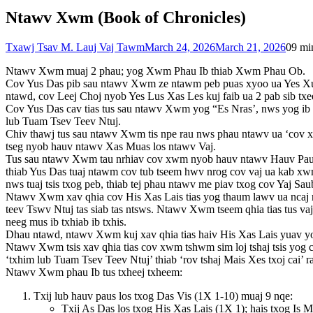
Ntawv Xwm (Book of Chronicles)
Txawj Tsav M. Lauj Vaj Tawm
March 24, 2026
March 21, 2026
0
9 mi
Ntawv Xwm muaj 2 phau; yog Xwm Phau Ib thiab Xwm Phau Ob.
Cov Yus Das pib sau ntawv Xwm ze ntawm peb puas xyoo ua Yes Xus n
ntawd, cov Leej Choj nyob Yes Lus Xas Les kuj faib ua 2 pab sib txe
Cov Yus Das cav tias tus sau ntawv Xwm yog “Es Nras’, nws yog ib
lub Tuam Tsev Teev Ntuj.
Chiv thawj tus sau ntawv Xwm tis npe rau nws phau ntawv ua ‘cov xwm 
tseg nyob hauv ntawv Xas Muas los ntawv Vaj.
Tus sau ntawv Xwm tau nrhiav cov xwm nyob hauv ntawv Hauv Paus
thiab Yus Das tuaj ntawm cov tub tseem hwv nrog cov vaj ua kab xwm
nws tuaj tsis txog peb, thiab tej phau ntawv me piav txog cov Yaj S
Ntawv Xwm xav qhia cov His Xas Lais tias yog thaum lawv ua ncaj ra
teev Tswv Ntuj tas siab tas ntsws. Ntawv Xwm tseem qhia tias tus vaj
neeg mus ib txhiab ib txhis.
Dhau ntawd, ntawv Xwm kuj xav qhia tias haiv His Xas Lais yuav yog
Ntawv Xwm tsis xav qhia tias cov xwm tshwm sim loj tshaj tsis yog c
‘txhim lub Tuam Tsev Teev Ntuj’ thiab ‘rov tshaj Mais Xes txoj cai’ 
Ntawv Xwm phau Ib tus txheej txheem:
Txij lub hauv paus los txog Das Vis (1X 1-10) muaj 9 nqe:
Txij As Das los txog His Xas Lais (1X 1); hais txog Is M