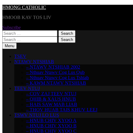
Skip
HMONG CATHOLIC
to
HMOOB KAV TOS LIV
content
Subscribe
Search
for:
Search
for:
Menu
TSEV
NTAWV NTSHIAB
– NTAWV NTSHIAB 2002
– Nthuav Ntawv Cog Lus Qub
– Nthuav Ntawv Cog Lus Tshiab
– KAWM NTAWV NTSHIAB
TEEV NTUJ
– COV ZAJ TEEV NTUJ
– QHIB & XAUS HNUB
– HAIS SAW MAB LIAB
– THOV HUAB TAIS KHUV LEEJ
TSWV NTUJ LO LUS
– HNUB CHIV XYOO A
– HNUB CHIV XYOO B
– HNUB CHIV XYOO C